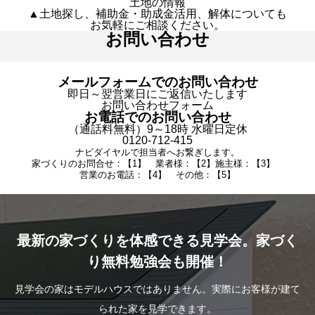
土地の情報
▲土地探し、補助金・助成金活用、解体についても
お気軽にご相談ください。
お問い合わせ
メールフォームでのお問い合わせ
即日～翌営業日にご返信いたします
お問い合わせフォーム
お電話でのお問い合わせ
（通話料無料）9～18時 水曜日定休
0120-712-415
ナビダイヤルで担当者へお繋ぎします。
家づくりのお問合せ：【1】 業者様：【2】施主様：【3】
営業のお電話：【4】 その他：【5】
最新の家づくりを体感できる見学会。家づく
り無料勉強会も開催！
見学会の家はモデルハウスではありません。実際にお客様が建て
られた家を見学できます。