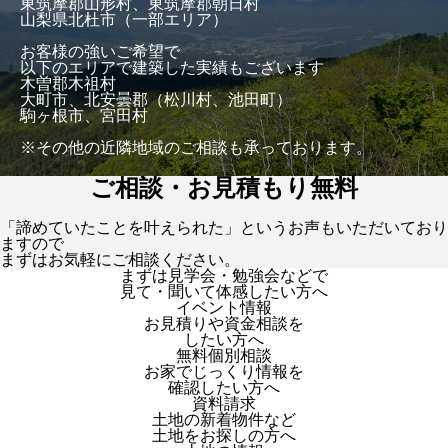
東筑摩郡山形村、東筑摩郡朝日村
山梨県北杜市（一部エリア）
お客様の強いご希望で
以下のエリアで建築した実績もございます
木曽郡木祖村
大町市、北安曇郡（松川村、池田町）
駒ヶ根市、宮田村
※その他の近隣地域のご相談も承っております。
ご相談・お見積もり無料
「諦めていたことを叶えられた」というお声もいただいており
ますので
まずはお気軽にご相談ください。
まずは見学会・勉強会などで
見て・聞いて体感したい方へ
イベント情報
お見積りや資金相談を
したい方へ
無料個別相談
お家でじっくり情報を
確認したい方へ
資料請求
土地の新着物件など
土地をお探しの方へ