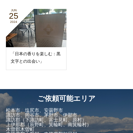
JUN
25
2024
「日本の香りを楽しむ：黒
文字との出会い」
ご依頼可能エリア
松本市、塩尻市、安曇野市
諏訪市、岡谷市、茅野市、伊那市
諏訪郡（下諏訪町、富士見町、原村）
上伊那郡（辰野町、箕輪町、南箕輪村）
木曽郡木曽町