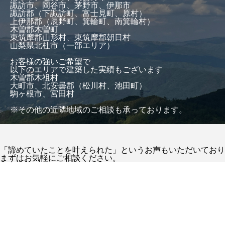
諏訪市、岡谷市、茅野市、伊那市
諏訪郡（下諏訪町、富士見町、原村）
上伊那郡（辰野町、箕輪町、南箕輪村）
木曽郡木曽町
東筑摩郡山形村、東筑摩郡朝日村
山梨県北杜市（一部エリア）
お客様の強いご希望で
以下のエリアで建築した実績もございます
木曽郡木祖村
大町市、北安曇郡（松川村、池田町）
駒ヶ根市、宮田村
※その他の近隣地域のご相談も承っております。
「諦めていたことを叶えられた」というお声もいただいており
まずはお気軽にご相談ください。