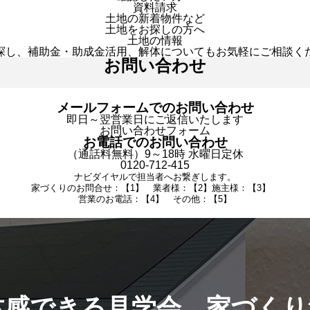
資料請求
土地の新着物件など
土地をお探しの方へ
土地の情報
探し、補助金・助成金活用、解体についてもお気軽にご相談く
お問い合わせ
メールフォームでのお問い合わせ
即日～翌営業日にご返信いたします
お問い合わせフォーム
お電話でのお問い合わせ
（通話料無料）9～18時 水曜日定休
0120-712-415
ナビダイヤルで担当者へお繋ぎします。
家づくりのお問合せ：【1】 業者様：【2】施主様：【3】
営業のお電話：【4】 その他：【5】
体感できる見学会。家づくり