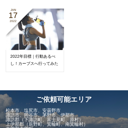
JAN
17
2022
2022年目標｜行動あるべ
し！カーブスへ行ってみた
ご依頼可能エリア
松本市、塩尻市、安曇野市
諏訪市、岡谷市、茅野市、伊那市
諏訪郡（下諏訪町、富士見町、原村）
上伊那郡（辰野町、箕輪町、南箕輪村）