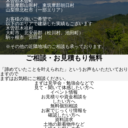
木曽郡木曽町
東筑摩郡山形村、東筑摩郡朝日村
山梨県北杜市（一部エリア）
お客様の強いご希望で
以下のエリアで建築した実績もございます
木曽郡木祖村
大町市、北安曇郡（松川村、池田町）
駒ヶ根市、宮田村
※その他の近隣地域のご相談も承っております。
ご相談・お見積もり無料
「諦めていたことを叶えられた」というお声もいただいており
ますので
まずはお気軽にご相談ください。
まずは見学会・勉強会などで
見て・聞いて体感したい方へ
イベント情報
お見積りや資金相談を
したい方へ
無料個別相談
お家でじっくり情報を
確認したい方へ
資料請求
土地の新着物件など