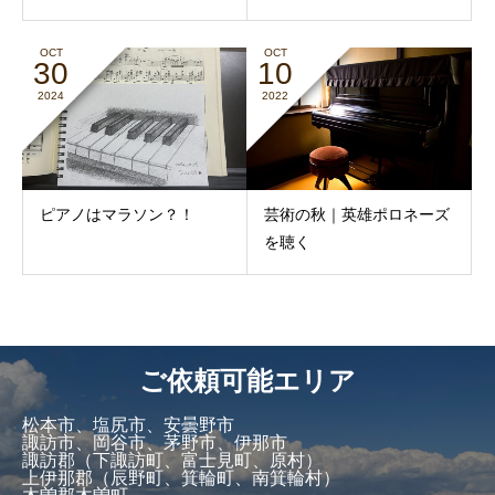
OCT
OCT
30
10
2024
2022
ピアノはマラソン？！
芸術の秋｜英雄ポロネーズ
を聴く
ご依頼可能エリア
松本市、塩尻市、安曇野市
諏訪市、岡谷市、茅野市、伊那市
諏訪郡（下諏訪町、富士見町、原村）
上伊那郡（辰野町、箕輪町、南箕輪村）