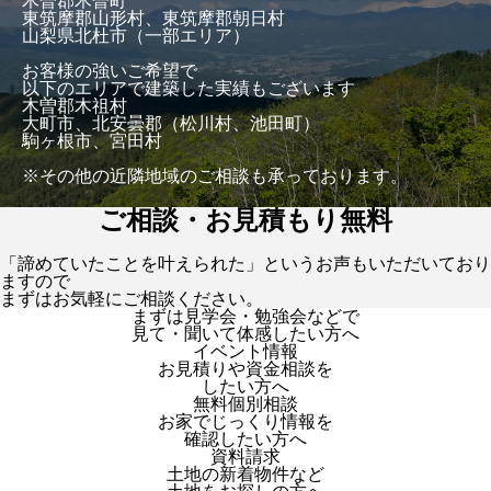
木曽郡木曽町
東筑摩郡山形村、東筑摩郡朝日村
山梨県北杜市（一部エリア）
お客様の強いご希望で
以下のエリアで建築した実績もございます
木曽郡木祖村
大町市、北安曇郡（松川村、池田町）
駒ヶ根市、宮田村
※その他の近隣地域のご相談も承っております。
ご相談・お見積もり無料
「諦めていたことを叶えられた」というお声もいただいており
ますので
まずはお気軽にご相談ください。
まずは見学会・勉強会などで
見て・聞いて体感したい方へ
イベント情報
お見積りや資金相談を
したい方へ
無料個別相談
お家でじっくり情報を
確認したい方へ
資料請求
土地の新着物件など