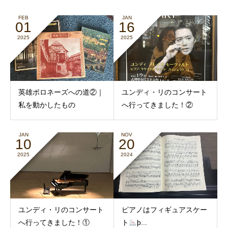
FEB
JAN
01
16
2025
2025
英雄ポロネーズへの道②｜
ユンディ・リのコンサート
私を動かしたもの
へ行ってきました！②
JAN
NOV
10
20
2025
2024
ユンディ・リのコンサート
ピアノはフィギュアスケー
へ行ってきました！①
ト
þ...