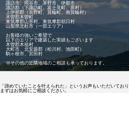
諏訪市、岡谷市、茅野市、伊那市
諏訪郡（下諏訪町、富士見町、原村）
上伊那郡（辰野町、箕輪町、南箕輪村）
木曽郡木曽町
東筑摩郡山形村、東筑摩郡朝日村
山梨県北杜市（一部エリア）
お客様の強いご希望で
以下のエリアで建築した実績もございます
木曽郡木祖村
大町市、北安曇郡（松川村、池田町）
駒ヶ根市、宮田村
※その他の近隣地域のご相談も承っております。
「諦めていたことを叶えられた」というお声もいただいており
まずはお気軽にご相談ください。