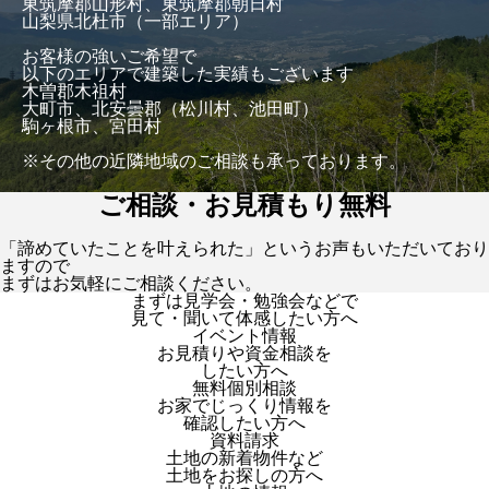
東筑摩郡山形村、東筑摩郡朝日村
山梨県北杜市（一部エリア）
お客様の強いご希望で
以下のエリアで建築した実績もございます
木曽郡木祖村
大町市、北安曇郡（松川村、池田町）
駒ヶ根市、宮田村
※その他の近隣地域のご相談も承っております。
ご相談・お見積もり無料
「諦めていたことを叶えられた」というお声もいただいており
ますので
まずはお気軽にご相談ください。
まずは見学会・勉強会などで
見て・聞いて体感したい方へ
イベント情報
お見積りや資金相談を
したい方へ
無料個別相談
お家でじっくり情報を
確認したい方へ
資料請求
土地の新着物件など
土地をお探しの方へ