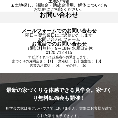
土地の情報
▲土地探し、補助金・助成金活用、解体についても
お気軽にご相談ください。
お問い合わせ
メールフォームでのお問い合わせ
即日～翌営業日にご返信いたします
お問い合わせフォーム
お電話でのお問い合わせ
（通話料無料）9～18時 水曜日定休
0120-712-415
ナビダイヤルで担当者へお繋ぎします。
家づくりのお問合せ：【1】 業者様：【2】施主様：【3】
営業のお電話：【4】 その他：【5】
最新の家づくりを体感できる見学会。家づく
り無料勉強会も開催！
見学会の家はモデルハウスではありません。実際にお客様が建て
られた家を見学できます。