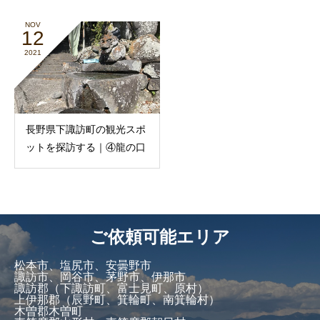
NOV
12
2021
長野県下諏訪町の観光スポ
ットを探訪する｜④龍の口
ご依頼可能エリア
松本市、塩尻市、安曇野市
諏訪市、岡谷市、茅野市、伊那市
諏訪郡（下諏訪町、富士見町、原村）
上伊那郡（辰野町、箕輪町、南箕輪村）
木曽郡木曽町