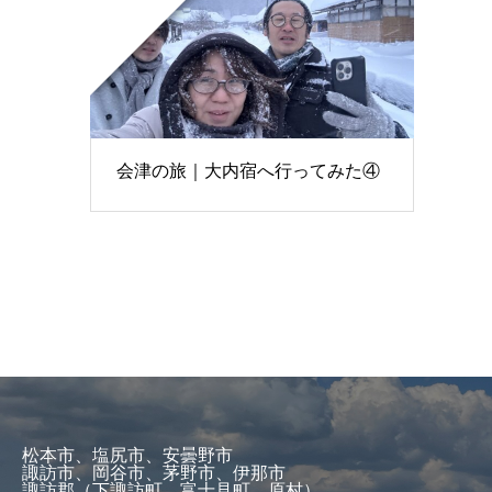
会津の旅｜大内宿へ行ってみた④
松本市、塩尻市、安曇野市
諏訪市、岡谷市、茅野市、伊那市
諏訪郡（下諏訪町、富士見町、原村）