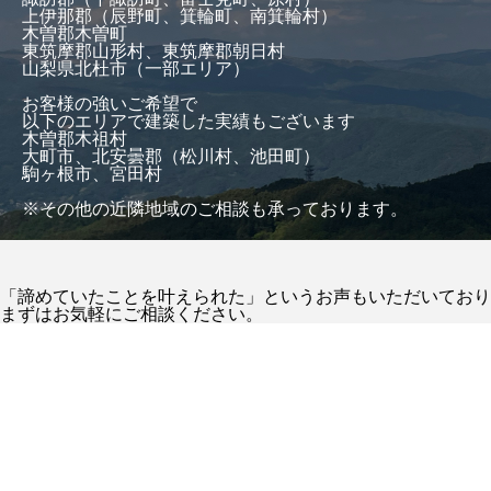
上伊那郡（辰野町、箕輪町、南箕輪村）
木曽郡木曽町
東筑摩郡山形村、東筑摩郡朝日村
山梨県北杜市（一部エリア）
お客様の強いご希望で
以下のエリアで建築した実績もございます
木曽郡木祖村
大町市、北安曇郡（松川村、池田町）
駒ヶ根市、宮田村
※その他の近隣地域のご相談も承っております。
「諦めていたことを叶えられた」というお声もいただいており
まずはお気軽にご相談ください。