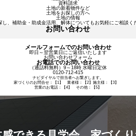
資料請求
土地の新着物件など
土地をお探しの方へ
土地の情報
探し、補助金・助成金活用、解体についてもお気軽にご相談く
お問い合わせ
メールフォームでのお問い合わせ
即日～翌営業日にご返信いたします
お問い合わせフォーム
お電話でのお問い合わせ
（通話料無料）9～18時 水曜日定休
0120-712-415
ナビダイヤルで担当者へお繋ぎします。
家づくりのお問合せ：【1】 業者様：【2】施主様：【3】
営業のお電話：【4】 その他：【5】
体感できる見学会。家づくり