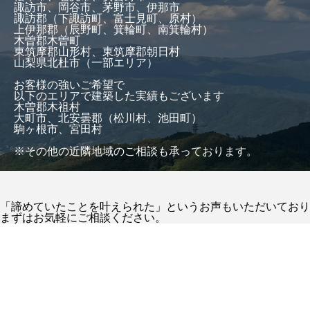
諏訪市、岡谷市、茅野市、伊那市
諏訪郡（下諏訪町、富士見町、原村）
上伊那郡（辰野町、箕輪町、南箕輪村）
木曽郡木曽町
東筑摩郡山形村、東筑摩郡朝日村
山梨県北杜市（一部エリア）
お客様の強いご希望で
以下のエリアで建築した実績もございます
木曽郡木祖村
大町市、北安曇郡（松川村、池田町）
駒ヶ根市、宮田村
※その他の近隣地域のご相談も承っております。
「諦めていたことを叶えられた」というお声もいただいており
まずはお気軽にご相談ください。