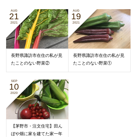
AUG
AUG
21
19
2021
2021
長野県諏訪市在住の私が見
長野県諏訪市在住の私が見
たことのない野菜②
たことのない野菜①
SEP
10
2020
【茅野市・注文住宅】田ん
ぼや畑に家を建てた家一年