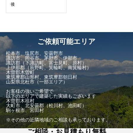
後
ご依頼可能エリア
松本市、塩尻市、安曇野市
諏訪市、岡谷市、茅野市、伊那市
諏訪郡（下諏訪町、富士見町、原村）
上伊那郡（辰野町、箕輪町、南箕輪村）
木曽郡木曽町
東筑摩郡山形村、東筑摩郡朝日村
山梨県北杜市（一部エリア）
お客様の強いご希望で
以下のエリアで建築した実績もございます
木曽郡木祖村
大町市、北安曇郡（松川村、池田町）
駒ヶ根市、宮田村
※その他の近隣地域のご相談も承っております。
ご相談・お見積もり無料