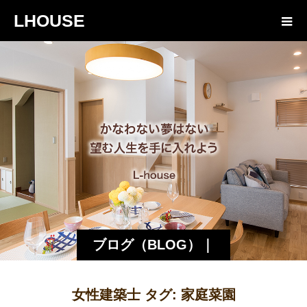
LHOUSE
ブログ（BLOG）｜
諏訪・松本の工務店
女性建築士 タグ:
家庭菜園
エルハウス