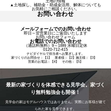
土地の情報
▲土地探し、補助金・助成金活用、解体についても
お気軽にご相談ください。
お問い合わせ
メールフォームでのお問い合わせ
即日～翌営業日にご返信いたします
お問い合わせフォーム
お電話でのお問い合わせ
（通話料無料）9～18時 水曜日定休
0120-712-415
ナビダイヤルで担当者へお繋ぎします。
家づくりのお問合せ：【1】 業者様：【2】施主様：【3】
営業のお電話：【4】 その他：【5】
最新の家づくりを体感できる見学会。家づく
り無料勉強会も開催！
見学会の家はモデルハウスではありません。実際にお客様が建て
られた家を見学できます。