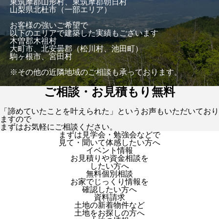
東筑摩郡山形村、東筑摩郡朝日村
山梨県北杜市（一部エリア）
お客様の強いご希望で
以下のエリアで建築した実績もございます
木曽郡木祖村
大町市、北安曇郡（松川村、池田町）
駒ヶ根市、宮田村
※その他の近隣地域のご相談も承っております。
ご相談・お見積もり無料
「諦めていたことを叶えられた」というお声もいただいており
ますので
まずはお気軽にご相談ください。
まずは見学会・勉強会などで
見て・聞いて体感したい方へ
イベント情報
お見積りや資金相談を
したい方へ
無料個別相談
お家でじっくり情報を
確認したい方へ
資料請求
土地の新着物件など
土地をお探しの方へ