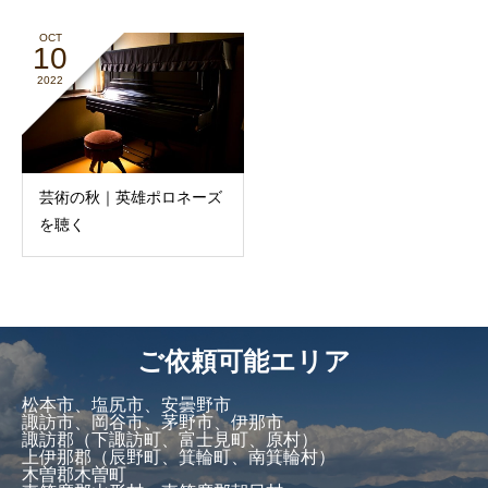
OCT
10
2022
芸術の秋｜英雄ポロネーズ
を聴く
ご依頼可能エリア
松本市、塩尻市、安曇野市
諏訪市、岡谷市、茅野市、伊那市
諏訪郡（下諏訪町、富士見町、原村）
上伊那郡（辰野町、箕輪町、南箕輪村）
木曽郡木曽町