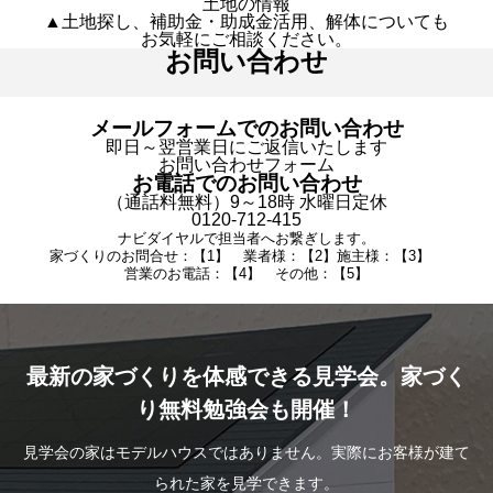
土地の情報
▲土地探し、補助金・助成金活用、解体についても
お気軽にご相談ください。
お問い合わせ
メールフォームでのお問い合わせ
即日～翌営業日にご返信いたします
お問い合わせフォーム
お電話でのお問い合わせ
（通話料無料）9～18時 水曜日定休
0120-712-415
ナビダイヤルで担当者へお繋ぎします。
家づくりのお問合せ：【1】 業者様：【2】施主様：【3】
営業のお電話：【4】 その他：【5】
最新の家づくりを体感できる見学会。家づく
り無料勉強会も開催！
見学会の家はモデルハウスではありません。実際にお客様が建て
られた家を見学できます。