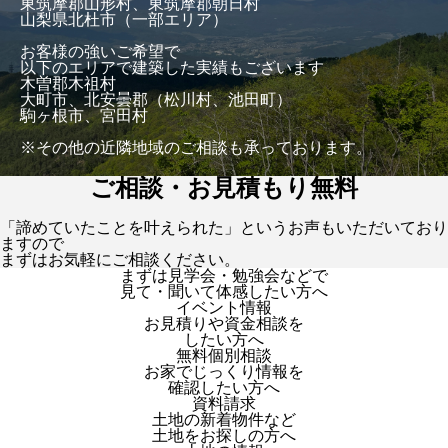
東筑摩郡山形村、東筑摩郡朝日村
山梨県北杜市（一部エリア）
お客様の強いご希望で
以下のエリアで建築した実績もございます
木曽郡木祖村
大町市、北安曇郡（松川村、池田町）
駒ヶ根市、宮田村
※その他の近隣地域のご相談も承っております。
ご相談・お見積もり無料
「諦めていたことを叶えられた」というお声もいただいており
ますので
まずはお気軽にご相談ください。
まずは見学会・勉強会などで
見て・聞いて体感したい方へ
イベント情報
お見積りや資金相談を
したい方へ
無料個別相談
お家でじっくり情報を
確認したい方へ
資料請求
土地の新着物件など
土地をお探しの方へ