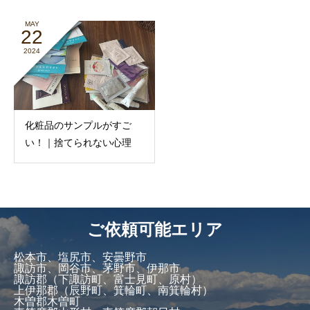
MAY
22
2024
化粧品のサンプルがすご
い！｜捨てられない心理
ご依頼可能エリア
松本市、塩尻市、安曇野市
諏訪市、岡谷市、茅野市、伊那市
諏訪郡（下諏訪町、富士見町、原村）
上伊那郡（辰野町、箕輪町、南箕輪村）
木曽郡木曽町