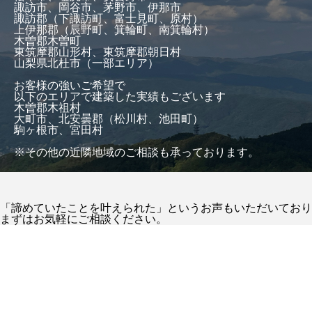
諏訪市、岡谷市、茅野市、伊那市
諏訪郡（下諏訪町、富士見町、原村）
上伊那郡（辰野町、箕輪町、南箕輪村）
木曽郡木曽町
東筑摩郡山形村、東筑摩郡朝日村
山梨県北杜市（一部エリア）
お客様の強いご希望で
以下のエリアで建築した実績もございます
木曽郡木祖村
大町市、北安曇郡（松川村、池田町）
駒ヶ根市、宮田村
※その他の近隣地域のご相談も承っております。
「諦めていたことを叶えられた」というお声もいただいており
まずはお気軽にご相談ください。