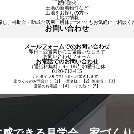
資料請求
土地の新着物件など
土地をお探しの方へ
土地の情報
探し、補助金・助成金活用、解体についてもお気軽にご相談く
お問い合わせ
メールフォームでのお問い合わせ
即日～翌営業日にご返信いたします
お問い合わせフォーム
お電話でのお問い合わせ
（通話料無料）9～18時 水曜日定休
0120-712-415
ナビダイヤルで担当者へお繋ぎします。
家づくりのお問合せ：【1】 業者様：【2】施主様：【3】
営業のお電話：【4】 その他：【5】
体感できる見学会。家づくり