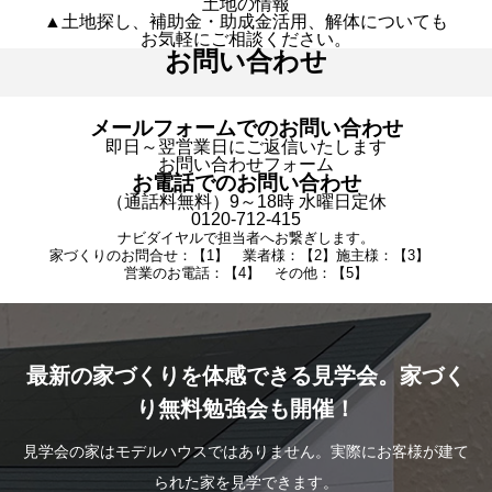
土地の情報
▲土地探し、補助金・助成金活用、解体についても
お気軽にご相談ください。
お問い合わせ
メールフォームでのお問い合わせ
即日～翌営業日にご返信いたします
お問い合わせフォーム
お電話でのお問い合わせ
（通話料無料）9～18時 水曜日定休
0120-712-415
ナビダイヤルで担当者へお繋ぎします。
家づくりのお問合せ：【1】 業者様：【2】施主様：【3】
営業のお電話：【4】 その他：【5】
最新の家づくりを体感できる見学会。家づく
り無料勉強会も開催！
見学会の家はモデルハウスではありません。実際にお客様が建て
られた家を見学できます。