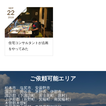
SEP
22
2019
住宅コンサルタントが点画
をやってみた
ご依頼可能エリア
松本市、塩尻市、安曇野市
諏訪市、岡谷市、茅野市、伊那市
諏訪郡（下諏訪町、富士見町、原村）
上伊那郡（辰野町、箕輪町、南箕輪村）
木曽郡木曽町