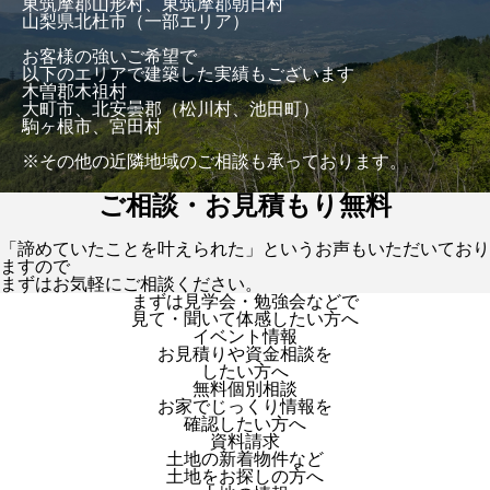
東筑摩郡山形村、東筑摩郡朝日村
山梨県北杜市（一部エリア）
お客様の強いご希望で
以下のエリアで建築した実績もございます
木曽郡木祖村
大町市、北安曇郡（松川村、池田町）
駒ヶ根市、宮田村
※その他の近隣地域のご相談も承っております。
ご相談・お見積もり無料
「諦めていたことを叶えられた」というお声もいただいており
ますので
まずはお気軽にご相談ください。
まずは見学会・勉強会などで
見て・聞いて体感したい方へ
イベント情報
お見積りや資金相談を
したい方へ
無料個別相談
お家でじっくり情報を
確認したい方へ
資料請求
土地の新着物件など
土地をお探しの方へ