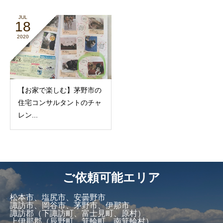
JUL
18
2020
【お家で楽しむ】茅野市の
住宅コンサルタントのチャ
レン...
ご依頼可能エリア
松本市、塩尻市、安曇野市
諏訪市、岡谷市、茅野市、伊那市
諏訪郡（下諏訪町、富士見町、原村）
上伊那郡（辰野町、箕輪町、南箕輪村）