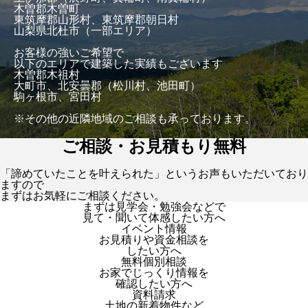
木曽郡木曽町
東筑摩郡山形村、東筑摩郡朝日村
山梨県北杜市（一部エリア）
お客様の強いご希望で
以下のエリアで建築した実績もございます
木曽郡木祖村
大町市、北安曇郡（松川村、池田町）
駒ヶ根市、宮田村
※その他の近隣地域のご相談も承っております。
ご相談・お見積もり無料
「諦めていたことを叶えられた」というお声もいただいており
ますので
まずはお気軽にご相談ください。
まずは見学会・勉強会などで
見て・聞いて体感したい方へ
イベント情報
お見積りや資金相談を
したい方へ
無料個別相談
お家でじっくり情報を
確認したい方へ
資料請求
土地の新着物件など