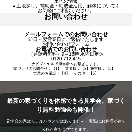
土地の情報
▲土地探し、補助金・助成金活用、解体についても
お気軽にご相談ください。
お問い合わせ
メールフォームでのお問い合わせ
即日～翌営業日にご返信いたします
お問い合わせフォーム
お電話でのお問い合わせ
（通話料無料）9～18時 水曜日定休
0120-712-415
ナビダイヤルで担当者へお繋ぎします。
家づくりのお問合せ：【1】 業者様：【2】施主様：【3】
営業のお電話：【4】 その他：【5】
最新の家づくりを体感できる見学会。家づく
り無料勉強会も開催！
見学会の家はモデルハウスではありません。実際にお客様が建て
られた家を見学できます。