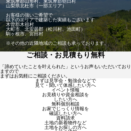
東筑摩郡山形村、東筑摩郡朝日村
山梨県北杜市（一部エリア）
お客様の強いご希望で
以下のエリアで建築した実績もございます
木曽郡木祖村
大町市、北安曇郡（松川村、池田町）
駒ヶ根市、宮田村
※その他の近隣地域のご相談も承っております。
ご相談・お見積もり無料
「諦めていたことを叶えられた」というお声もいただいており
ますので
まずはお気軽にご相談ください。
まずは見学会・勉強会などで
見て・聞いて体感したい方へ
イベント情報
お見積りや資金相談を
したい方へ
無料個別相談
お家でじっくり情報を
確認したい方へ
資料請求
土地の新着物件など
土地をお探しの方へ