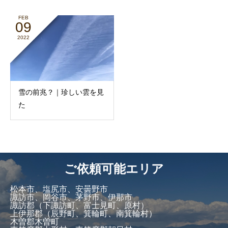
FEB
09
2022
雪の前兆？｜珍しい雲を見
た
ご依頼可能エリア
松本市、塩尻市、安曇野市
諏訪市、岡谷市、茅野市、伊那市
諏訪郡（下諏訪町、富士見町、原村）
上伊那郡（辰野町、箕輪町、南箕輪村）
木曽郡木曽町