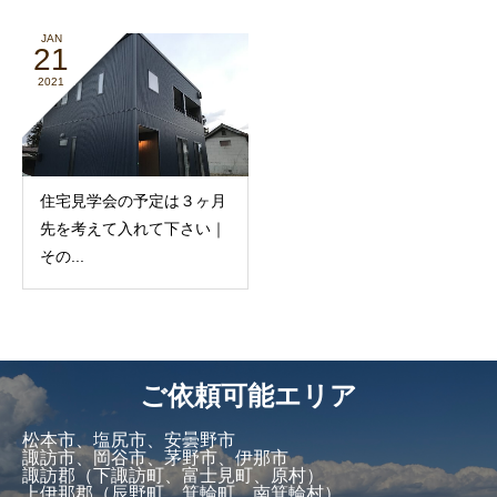
JAN
21
2021
住宅見学会の予定は３ヶ月
先を考えて入れて下さい｜
その...
ご依頼可能エリア
松本市、塩尻市、安曇野市
諏訪市、岡谷市、茅野市、伊那市
諏訪郡（下諏訪町、富士見町、原村）
上伊那郡（辰野町、箕輪町、南箕輪村）