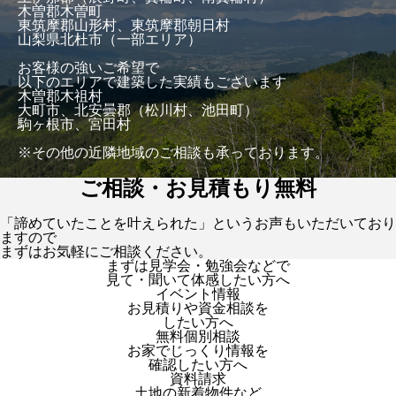
木曽郡木曽町
東筑摩郡山形村、東筑摩郡朝日村
山梨県北杜市（一部エリア）
お客様の強いご希望で
以下のエリアで建築した実績もございます
木曽郡木祖村
大町市、北安曇郡（松川村、池田町）
駒ヶ根市、宮田村
※その他の近隣地域のご相談も承っております。
ご相談・お見積もり無料
「諦めていたことを叶えられた」というお声もいただいており
ますので
まずはお気軽にご相談ください。
まずは見学会・勉強会などで
見て・聞いて体感したい方へ
イベント情報
お見積りや資金相談を
したい方へ
無料個別相談
お家でじっくり情報を
確認したい方へ
資料請求
土地の新着物件など