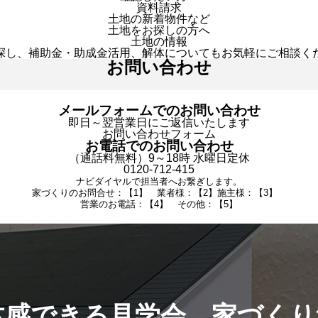
資料請求
土地の新着物件など
土地をお探しの方へ
土地の情報
探し、補助金・助成金活用、解体についてもお気軽にご相談く
お問い合わせ
メールフォームでのお問い合わせ
即日～翌営業日にご返信いたします
お問い合わせフォーム
お電話でのお問い合わせ
（通話料無料）9～18時 水曜日定休
0120-712-415
ナビダイヤルで担当者へお繋ぎします。
家づくりのお問合せ：【1】 業者様：【2】施主様：【3】
営業のお電話：【4】 その他：【5】
体感できる見学会。家づくり