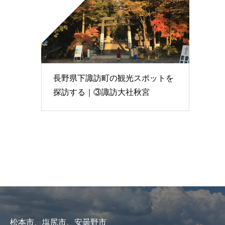
長野県下諏訪町の観光スポットを
探訪する｜③諏訪大社秋宮
松本市、塩尻市、安曇野市