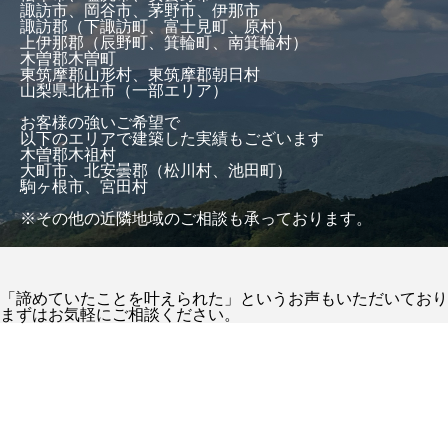
諏訪市、岡谷市、茅野市、伊那市
諏訪郡（下諏訪町、富士見町、原村）
上伊那郡（辰野町、箕輪町、南箕輪村）
木曽郡木曽町
東筑摩郡山形村、東筑摩郡朝日村
山梨県北杜市（一部エリア）
お客様の強いご希望で
以下のエリアで建築した実績もございます
木曽郡木祖村
大町市、北安曇郡（松川村、池田町）
駒ヶ根市、宮田村
※その他の近隣地域のご相談も承っております。
「諦めていたことを叶えられた」というお声もいただいており
まずはお気軽にご相談ください。