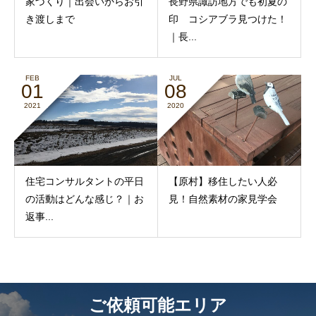
家づくり｜出会いからお引
長野県諏訪地方でも初夏の
き渡しまで
印 コシアブラ見つけた！
｜長...
FEB
JUL
01
08
2021
2020
住宅コンサルタントの平日
【原村】移住したい人必
の活動はどんな感じ？｜お
見！自然素材の家見学会
返事...
ご依頼可能エリア