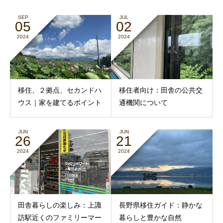
SEP
JUL
05
02
2024
2024
移住、２拠点、セカンドハ
移住者向け：田舎の公共交
ウス｜家を建てるポイント
通機関について
JUN
JUN
26
21
2024
2024
田舎暮らしの楽しみ：上諏
長野県移住ガイド：静かな
訪駅近くのファミリーマー
暮らしと豊かな自然