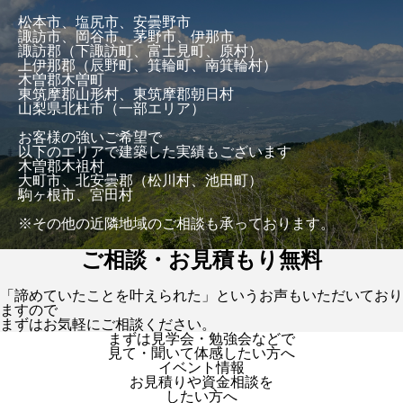
松本市、塩尻市、安曇野市
諏訪市、岡谷市、茅野市、伊那市
諏訪郡（下諏訪町、富士見町、原村）
上伊那郡（辰野町、箕輪町、南箕輪村）
木曽郡木曽町
東筑摩郡山形村、東筑摩郡朝日村
山梨県北杜市（一部エリア）
お客様の強いご希望で
以下のエリアで建築した実績もございます
木曽郡木祖村
大町市、北安曇郡（松川村、池田町）
駒ヶ根市、宮田村
※その他の近隣地域のご相談も承っております。
ご相談・お見積もり無料
「諦めていたことを叶えられた」というお声もいただいており
ますので
まずはお気軽にご相談ください。
まずは見学会・勉強会などで
見て・聞いて体感したい方へ
イベント情報
お見積りや資金相談を
したい方へ