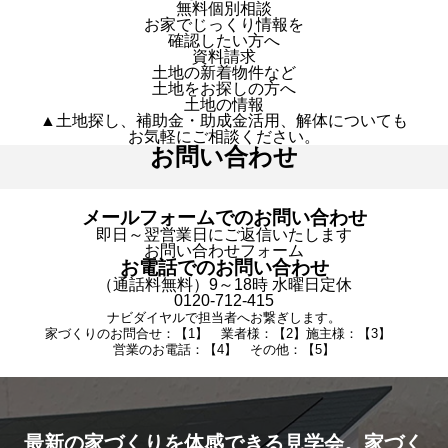
無料個別相談
お家でじっくり情報を
確認したい方へ
資料請求
土地の新着物件など
土地をお探しの方へ
土地の情報
▲土地探し、補助金・助成金活用、解体についても
お気軽にご相談ください。
お問い合わせ
メールフォームでのお問い合わせ
即日～翌営業日にご返信いたします
お問い合わせフォーム
お電話でのお問い合わせ
（通話料無料）9～18時 水曜日定休
0120-712-415
ナビダイヤルで担当者へお繋ぎします。
家づくりのお問合せ：【1】 業者様：【2】施主様：【3】
営業のお電話：【4】 その他：【5】
最新の家づくりを体感できる見学会。家づく