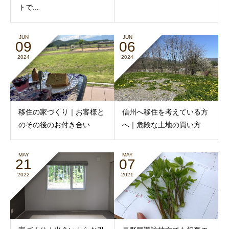
トで...
JUN
JUN
09
06
2024
2024
移住の家づくり｜お客様と
信州へ移住を考えている方
のその後のお付き合い
へ｜危険な土地の買い方
MAY
MAY
21
07
2022
2021