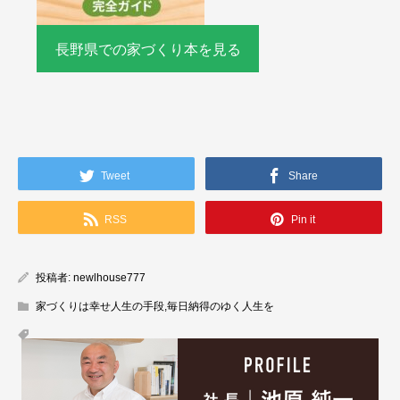
長野県での家づくり本を見る
Tweet
Share
RSS
Pin it
投稿者:
newlhouse777
家づくりは幸せ人生の手段
,
毎日納得のゆく人生を