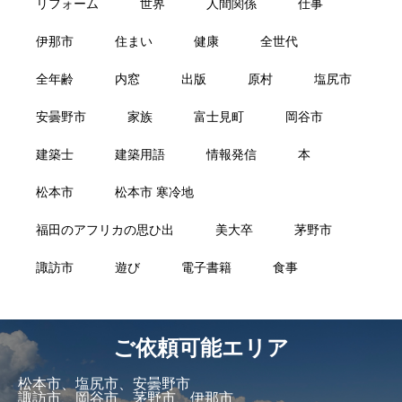
リフォーム
世界
人間関係
仕事
伊那市
住まい
健康
全世代
全年齢
内窓
出版
原村
塩尻市
安曇野市
家族
富士見町
岡谷市
建築士
建築用語
情報発信
本
松本市
松本市 寒冷地
福田のアフリカの思ひ出
美大卒
茅野市
諏訪市
遊び
電子書籍
食事
ご依頼可能エリア
松本市、塩尻市、安曇野市
諏訪市、岡谷市、茅野市、伊那市