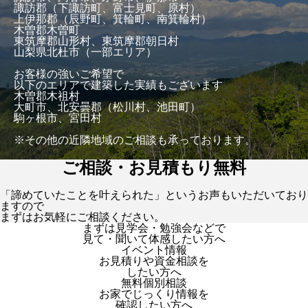
諏訪郡（下諏訪町、富士見町、原村）
上伊那郡（辰野町、箕輪町、南箕輪村）
木曽郡木曽町
東筑摩郡山形村、東筑摩郡朝日村
山梨県北杜市（一部エリア）
お客様の強いご希望で
以下のエリアで建築した実績もございます
木曽郡木祖村
大町市、北安曇郡（松川村、池田町）
駒ヶ根市、宮田村
※その他の近隣地域のご相談も承っております。
ご相談・お見積もり無料
「諦めていたことを叶えられた」というお声もいただいており
ますので
まずはお気軽にご相談ください。
まずは見学会・勉強会などで
見て・聞いて体感したい方へ
イベント情報
お見積りや資金相談を
したい方へ
無料個別相談
お家でじっくり情報を
確認したい方へ