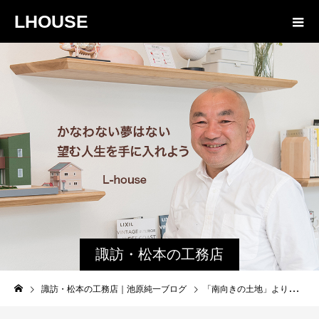
LHOUSE
諏訪・松本の工務店
の社長ブログ｜家族
諏訪・松本の工務店｜池原純一ブログ
「南向きの土地」より大切なもの。諏訪の冬の「底冷え」を知っていますか？
物語８４３