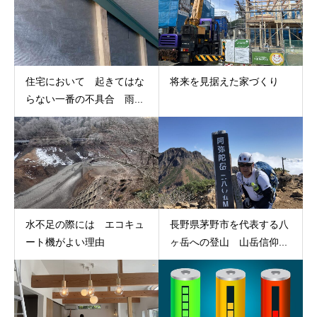
住宅において 起きてはな
将来を見据えた家づくり
らない一番の不具合 雨...
水不足の際には エコキュ
長野県茅野市を代表する八
ート機がよい理由
ヶ岳への登山 山岳信仰...