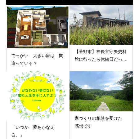
【茅野市】神長官守矢史料
でっかい 大きい家は 間
館に行ったら休館日だっ...
違っている？
家づくりの相談を受けた
感想です
「いつか 夢をかなえ
る。」