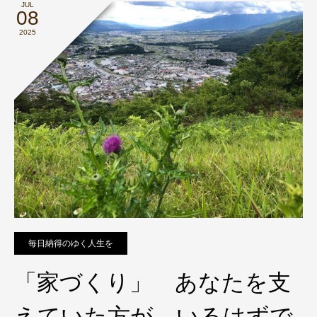
JUL
08
2025
毎日納得のゆく人生を
「家づくり」 あなたを支
えていた方が いるはずで