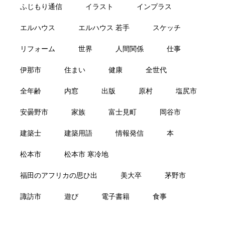
ふじもり通信
イラスト
インプラス
エルハウス
エルハウス 若手
スケッチ
リフォーム
世界
人間関係
仕事
伊那市
住まい
健康
全世代
全年齢
内窓
出版
原村
塩尻市
安曇野市
家族
富士見町
岡谷市
建築士
建築用語
情報発信
本
松本市
松本市 寒冷地
福田のアフリカの思ひ出
美大卒
茅野市
諏訪市
遊び
電子書籍
食事