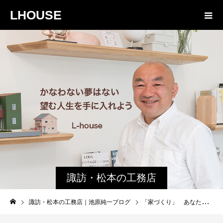
LHOUSE
諏訪・松本の工務店
の社長ブログ｜家族
諏訪・松本の工務店｜池原純一ブログ
「家づくり」 あなたを支えていた方が いるはずです。
物語８４３