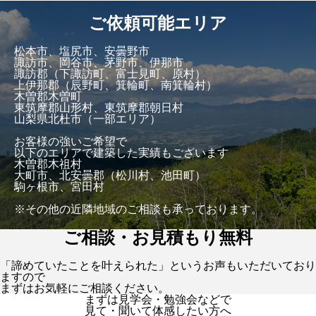
ご依頼可能エリア
松本市、塩尻市、安曇野市
諏訪市、岡谷市、茅野市、伊那市
諏訪郡（下諏訪町、富士見町、原村）
上伊那郡（辰野町、箕輪町、南箕輪村）
木曽郡木曽町
東筑摩郡山形村、東筑摩郡朝日村
山梨県北杜市（一部エリア）
お客様の強いご希望で
以下のエリアで建築した実績もございます
木曽郡木祖村
大町市、北安曇郡（松川村、池田町）
駒ヶ根市、宮田村
※その他の近隣地域のご相談も承っております。
ご相談・お見積もり無料
「諦めていたことを叶えられた」というお声もいただいており
ますので
まずはお気軽にご相談ください。
まずは見学会・勉強会などで
見て・聞いて体感したい方へ