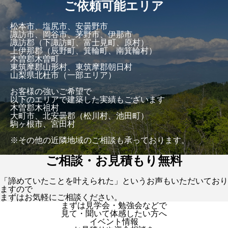
ご依頼可能エリア
松本市、塩尻市、安曇野市
諏訪市、岡谷市、茅野市、伊那市
諏訪郡（下諏訪町、富士見町、原村）
上伊那郡（辰野町、箕輪町、南箕輪村）
木曽郡木曽町
東筑摩郡山形村、東筑摩郡朝日村
山梨県北杜市（一部エリア）
お客様の強いご希望で
以下のエリアで建築した実績もございます
木曽郡木祖村
大町市、北安曇郡（松川村、池田町）
駒ヶ根市、宮田村
※その他の近隣地域のご相談も承っております。
ご相談・お見積もり無料
「諦めていたことを叶えられた」というお声もいただいており
ますので
まずはお気軽にご相談ください。
まずは見学会・勉強会などで
見て・聞いて体感したい方へ
イベント情報