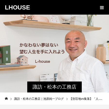
LHOUSE
諏訪・松本の工務店
の社長ブログ｜家族
諏訪・松本の工務店｜池原純一ブログ
【別荘地vs集落】「人間関係の煩わしさ」を、お金で買いますか？
物語８４３