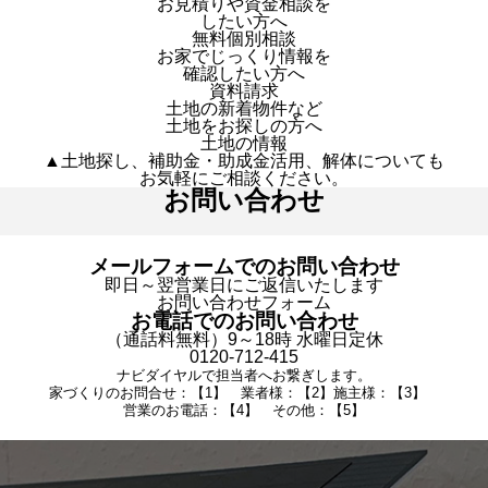
お見積りや資金相談を
したい方へ
無料個別相談
お家でじっくり情報を
確認したい方へ
資料請求
土地の新着物件など
土地をお探しの方へ
土地の情報
▲土地探し、補助金・助成金活用、解体についても
お気軽にご相談ください。
お問い合わせ
メールフォームでのお問い合わせ
即日～翌営業日にご返信いたします
お問い合わせフォーム
お電話でのお問い合わせ
（通話料無料）9～18時 水曜日定休
0120-712-415
ナビダイヤルで担当者へお繋ぎします。
家づくりのお問合せ：【1】 業者様：【2】施主様：【3】
営業のお電話：【4】 その他：【5】