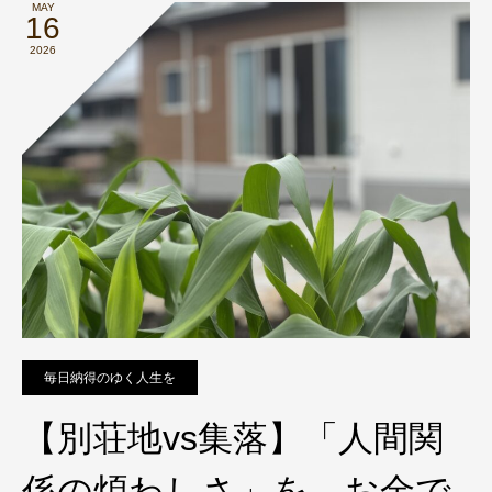
MAY
16
2026
毎日納得のゆく人生を
【別荘地vs集落】「人間関
係の煩わしさ」を、お金で