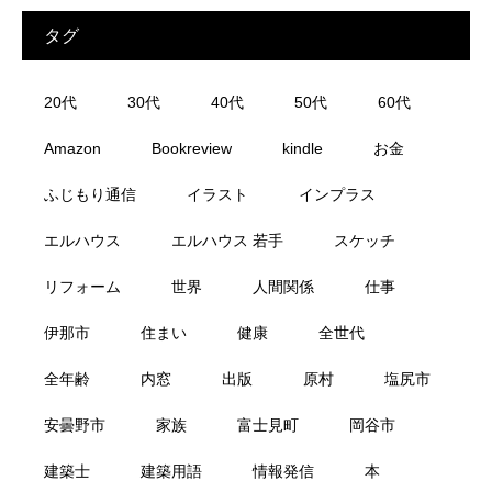
タグ
20代
30代
40代
50代
60代
Amazon
Bookreview
kindle
お金
ふじもり通信
イラスト
インプラス
エルハウス
エルハウス 若手
スケッチ
リフォーム
世界
人間関係
仕事
伊那市
住まい
健康
全世代
全年齢
内窓
出版
原村
塩尻市
安曇野市
家族
富士見町
岡谷市
建築士
建築用語
情報発信
本