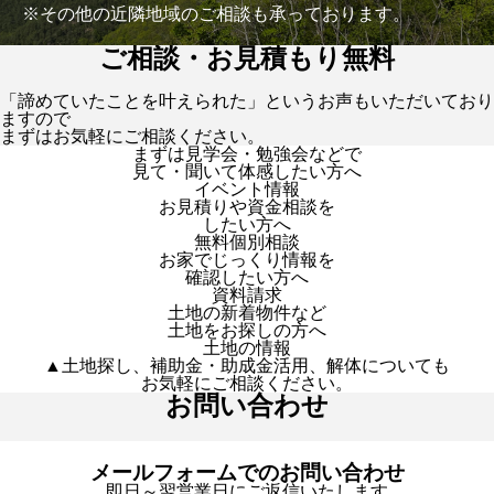
※その他の近隣地域のご相談も承っております。
ご相談・お見積もり無料
「諦めていたことを叶えられた」というお声もいただいており
ますので
まずはお気軽にご相談ください。
まずは見学会・勉強会などで
見て・聞いて体感したい方へ
イベント情報
お見積りや資金相談を
したい方へ
無料個別相談
お家でじっくり情報を
確認したい方へ
資料請求
土地の新着物件など
土地をお探しの方へ
土地の情報
▲土地探し、補助金・助成金活用、解体についても
お気軽にご相談ください。
お問い合わせ
メールフォームでのお問い合わせ
即日～翌営業日にご返信いたします