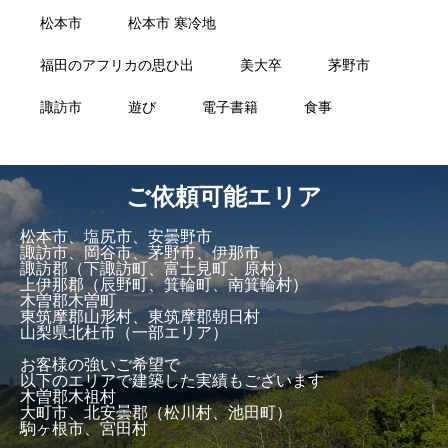
松本市
松本市 寒冷地
福田のアフリカの思ひ出
美大卒
茅野市
諏訪市
遊び
電子書籍
食事
ご依頼可能エリア
松本市、塩尻市、安曇野市
諏訪市、岡谷市、茅野市、伊那市
諏訪郡（下諏訪町、富士見町、原村）
上伊那郡（辰野町、箕輪町、南箕輪村）
木曽郡木曽町
東筑摩郡山形村、東筑摩郡朝日村
山梨県北杜市（一部エリア）
お客様の強いご希望で
以下のエリアで建築した実績もございます
木曽郡木祖村
大町市、北安曇郡（松川村、池田町）
駒ヶ根市、宮田村