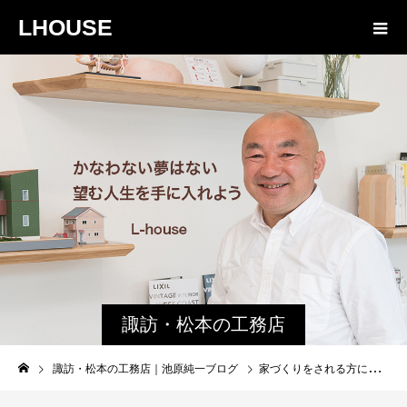
LHOUSE
諏訪・松本の工務店
の社長ブログ｜家族
諏訪・松本の工務店｜池原純一ブログ
家づくりをされる方には お節介 やきますよ 笑
物語８４３