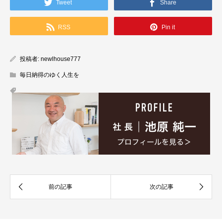
Tweet
Share
RSS
Pin it
投稿者:
newlhouse777
毎日納得のゆく人生を