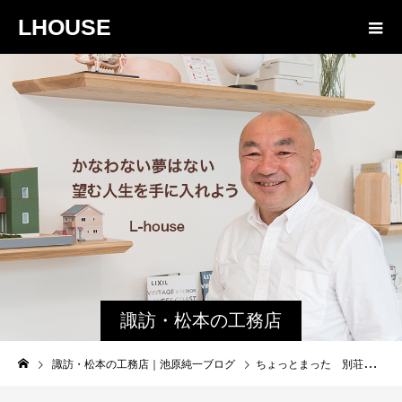
LHOUSE
諏訪・松本の工務店
の社長ブログ｜家族
諏訪・松本の工務店｜池原純一ブログ
ちょっとまった 別荘地購入
物語８４３