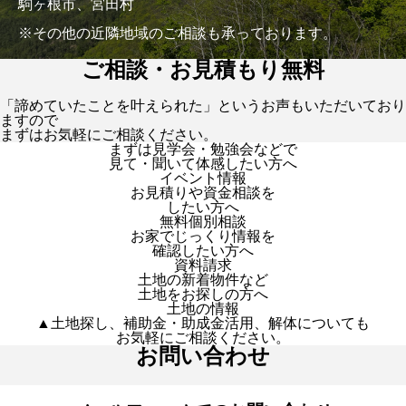
駒ヶ根市、宮田村
※その他の近隣地域のご相談も承っております。
ご相談・お見積もり無料
「諦めていたことを叶えられた」というお声もいただいており
ますので
まずはお気軽にご相談ください。
まずは見学会・勉強会などで
見て・聞いて体感したい方へ
イベント情報
お見積りや資金相談を
したい方へ
無料個別相談
お家でじっくり情報を
確認したい方へ
資料請求
土地の新着物件など
土地をお探しの方へ
土地の情報
▲土地探し、補助金・助成金活用、解体についても
お気軽にご相談ください。
お問い合わせ