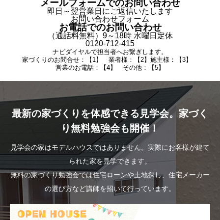
メールフォームでのお問い合わせ
即日～翌営業日にご返信いたします
お問い合わせフォーム
お電話でのお問い合わせ
（通話料無料）9～18時 水曜日定休
0120-712-415
ナビダイヤルで担当者へお繋ぎします。
家づくりのお問合せ：【1】 業者様：【2】施主様：【3】
営業のお電話：【4】 その他：【5】
最新の家づくりを体感できる見学会。家づく
り無料勉強会も開催！
見学会の家はモデルハウスではありません。実際にお客様が建て
られた家を見学できます。
無料の家づくり勉強会では住宅ローンや土地探し、住宅メーカー
の選び方など講師を招いて行っています。