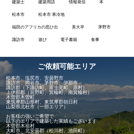
建築士
建築用語
情報発信
本
松本市
松本市 寒冷地
福田のアフリカの思ひ出
美大卒
茅野市
諏訪市
遊び
電子書籍
食事
ご依頼可能エリア
松本市、塩尻市、安曇野市
諏訪市、岡谷市、茅野市、伊那市
諏訪郡（下諏訪町、富士見町、原村）
上伊那郡（辰野町、箕輪町、南箕輪村）
木曽郡木曽町
東筑摩郡山形村、東筑摩郡朝日村
山梨県北杜市（一部エリア）
お客様の強いご希望で
以下のエリアで建築した実績もございます
木曽郡木祖村
大町市、北安曇郡（松川村、池田町）