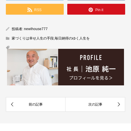
RSS
Pin it
投稿者:
newlhouse777
家づくりは幸せ人生の手段
,
毎日納得のゆく人生を