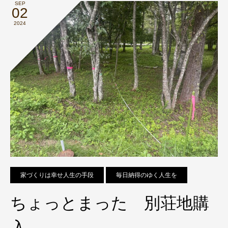
SEP
02
2024
家づくりは幸せ人生の手段
毎日納得のゆく人生を
ちょっとまった 別荘地購
入