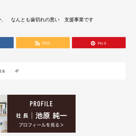
か、 なんとも歯切れの悪い 支援事業です
RSS
Pin it
生を