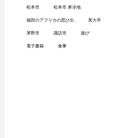
松本市
松本市 寒冷地
福田のアフリカの思ひ出
美大卒
茅野市
諏訪市
遊び
電子書籍
食事