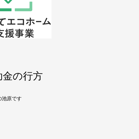
金の行方
の池原です