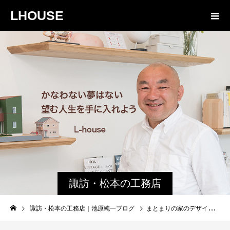
LHOUSE
諏訪・松本の工務店
の社長ブログ｜家族
諏訪・松本の工務店｜池原純一ブログ
まとまりの家のデザインのコツは。
物語８４３