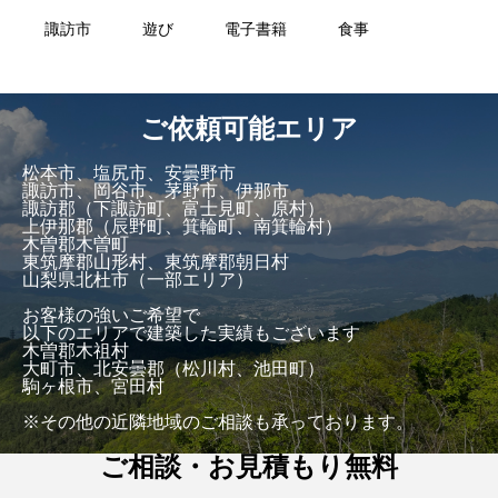
諏訪市
遊び
電子書籍
食事
ご依頼可能エリア
松本市、塩尻市、安曇野市
諏訪市、岡谷市、茅野市、伊那市
諏訪郡（下諏訪町、富士見町、原村）
上伊那郡（辰野町、箕輪町、南箕輪村）
木曽郡木曽町
東筑摩郡山形村、東筑摩郡朝日村
山梨県北杜市（一部エリア）
お客様の強いご希望で
以下のエリアで建築した実績もございます
木曽郡木祖村
大町市、北安曇郡（松川村、池田町）
駒ヶ根市、宮田村
※その他の近隣地域のご相談も承っております。
ご相談・お見積もり無料