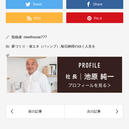
Tweet
Share
RSS
Pin it
投稿者:
newlhouse777
家づくり・省エネ（パッシブ）
,
毎日納得のゆく人生を