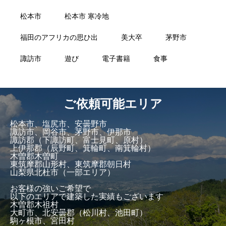
松本市
松本市 寒冷地
福田のアフリカの思ひ出
美大卒
茅野市
諏訪市
遊び
電子書籍
食事
ご依頼可能エリア
松本市、塩尻市、安曇野市
諏訪市、岡谷市、茅野市、伊那市
諏訪郡（下諏訪町、富士見町、原村）
上伊那郡（辰野町、箕輪町、南箕輪村）
木曽郡木曽町
東筑摩郡山形村、東筑摩郡朝日村
山梨県北杜市（一部エリア）
お客様の強いご希望で
以下のエリアで建築した実績もございます
木曽郡木祖村
大町市、北安曇郡（松川村、池田町）
駒ヶ根市、宮田村