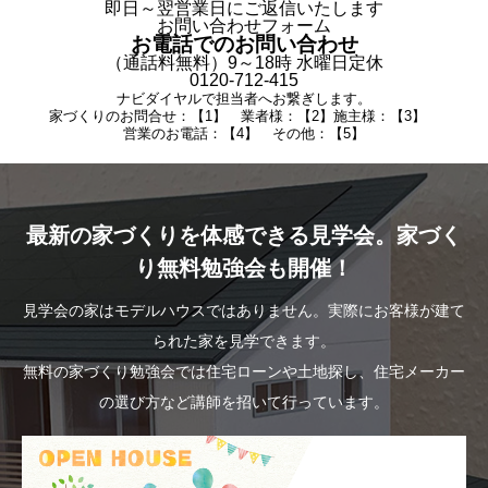
即日～翌営業日にご返信いたします
お問い合わせフォーム
お電話でのお問い合わせ
（通話料無料）9～18時 水曜日定休
0120-712-415
ナビダイヤルで担当者へお繋ぎします。
家づくりのお問合せ：【1】 業者様：【2】施主様：【3】
営業のお電話：【4】 その他：【5】
最新の家づくりを体感できる見学会。家づく
り無料勉強会も開催！
見学会の家はモデルハウスではありません。実際にお客様が建て
られた家を見学できます。
無料の家づくり勉強会では住宅ローンや土地探し、住宅メーカー
の選び方など講師を招いて行っています。