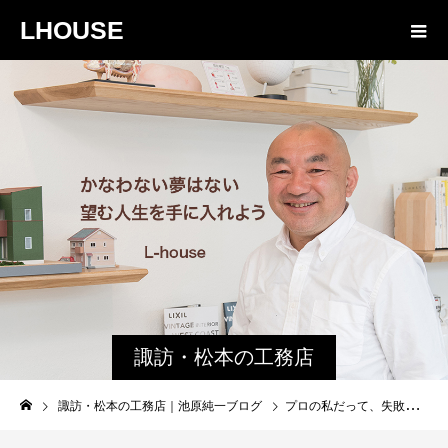
LHOUSE
諏訪・松本の工務店
の社長ブログ｜家族
諏訪・松本の工務店｜池原純一ブログ
プロの私だって、失敗したことがあります。
物語８４３