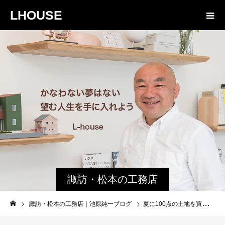
LHOUSE
諏訪・松本の工務店
の社長ブログ｜家族
諏訪・松本の工務店｜池原純一ブログ
夏に100点の土地を買うと、冬に0点の家になる？
物語８４３