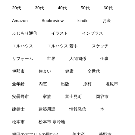
20代
30代
40代
50代
60代
Amazon
Bookreview
kindle
お金
ふじもり通信
イラスト
インプラス
エルハウス
エルハウス 若手
スケッチ
リフォーム
世界
人間関係
仕事
伊那市
住まい
健康
全世代
全年齢
内窓
出版
原村
塩尻市
安曇野市
家族
富士見町
岡谷市
建築士
建築用語
情報発信
本
松本市
松本市 寒冷地
福田のアフリカの思ひ出
美大卒
茅野市