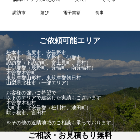
諏訪市
遊び
電子書籍
食事
ご依頼可能エリア
松本市、塩尻市、安曇野市
諏訪市、岡谷市、茅野市、伊那市
諏訪郡（下諏訪町、富士見町、原村）
上伊那郡（辰野町、箕輪町、南箕輪村）
木曽郡木曽町
東筑摩郡山形村、東筑摩郡朝日村
山梨県北杜市（一部エリア）
お客様の強いご希望で
以下のエリアで建築した実績もございます
木曽郡木祖村
大町市、北安曇郡（松川村、池田町）
駒ヶ根市、宮田村
※その他の近隣地域のご相談も承っております。
ご相談・お見積もり無料