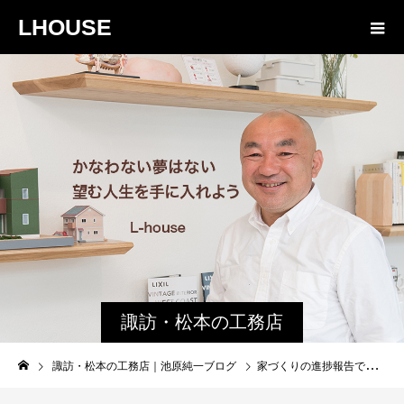
LHOUSE
諏訪・松本の工務店
の社長ブログ｜家族
諏訪・松本の工務店｜池原純一ブログ
家づくりの進捗報告です。
物語８４３