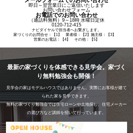
メールフォームでのお問い合わせ
即日～翌営業日にご返信いたします
お問い合わせフォーム
お電話でのお問い合わせ
（通話料無料）9～18時 水曜日定休
0120-712-415
ナビダイヤルで担当者へお繋ぎします。
家づくりのお問合せ：【1】 業者様：【2】施主様：【3】
営業のお電話：【4】 その他：【5】
最新の家づくりを体感できる見学会。家づく
り無料勉強会も開催！
見学会の家はモデルハウスではありません。実際にお客様が建て
られた家を見学できます。
無料の家づくり勉強会では住宅ローンや土地探し、住宅メーカー
の選び方など講師を招いて行っています。