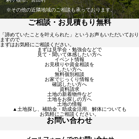
※その他の近隣地域のご相談も承っております。
ご相談・お見積もり無料
「諦めていたことを叶えられた」というお声もいただいており
ますので
まずはお気軽にご相談ください。
まずは見学会・勉強会などで
見て・聞いて体感したい方へ
イベント情報
お見積りや資金相談を
したい方へ
無料個別相談
お家でじっくり情報を
確認したい方へ
資料請求
土地の新着物件など
土地をお探しの方へ
土地の情報
▲土地探し、補助金・助成金活用、解体についても
お気軽にご相談ください。
お問い合わせ