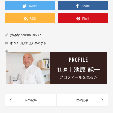
Tweet
Share
RSS
Pin it
投稿者:
newlhouse777
家づくりは幸せ人生の手段