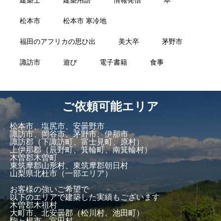
建築士
建築用語
情報発信
本
松本市
松本市 寒冷地
福田のアフリカの思ひ出
美大卒
茅野市
諏訪市
遊び
電子書籍
食事
ご依頼可能エリア
松本市、塩尻市、安曇野市
諏訪市、岡谷市、茅野市、伊那市
諏訪郡（下諏訪町、富士見町、原村）
上伊那郡（辰野町、箕輪町、南箕輪村）
木曽郡木曽町
東筑摩郡山形村、東筑摩郡朝日村
山梨県北杜市（一部エリア）
お客様の強いご希望で
以下のエリアで建築した実績もございます
木曽郡木祖村
大町市、北安曇郡（松川村、池田町）
駒ヶ根市、宮田村