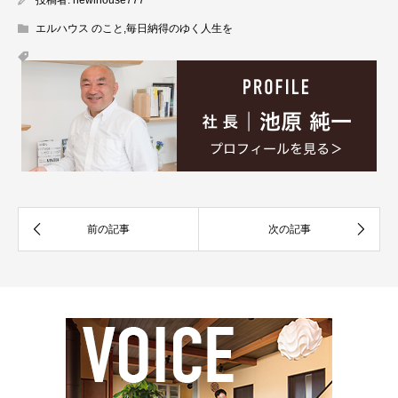
投稿者:
newlhouse777
エルハウス のこと
,
毎日納得のゆく人生を