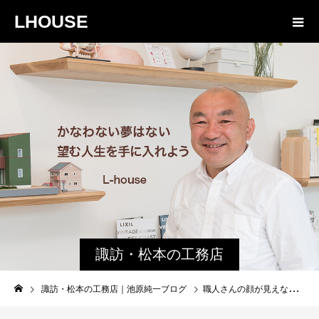
LHOUSE
諏訪・松本の工務店
の社長ブログ｜家族
諏訪・松本の工務店｜池原純一ブログ
職人さんの顔が見えない家が、本当に「いい家」だと思いますか？
物語８４３