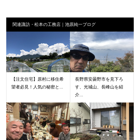
関連諏訪・松本の工務店｜池原純一ブログ
【注文住宅】原村に移住希
長野県安曇野市を見下ろ
望者必見！人気の秘密と...
す、光城山、長峰山を紹
介...