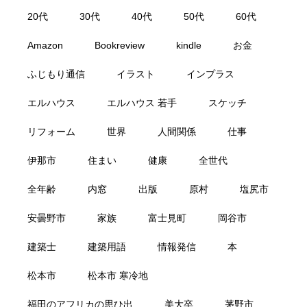
20代
30代
40代
50代
60代
Amazon
Bookreview
kindle
お金
ふじもり通信
イラスト
インプラス
エルハウス
エルハウス 若手
スケッチ
リフォーム
世界
人間関係
仕事
伊那市
住まい
健康
全世代
全年齢
内窓
出版
原村
塩尻市
安曇野市
家族
富士見町
岡谷市
建築士
建築用語
情報発信
本
松本市
松本市 寒冷地
福田のアフリカの思ひ出
美大卒
茅野市