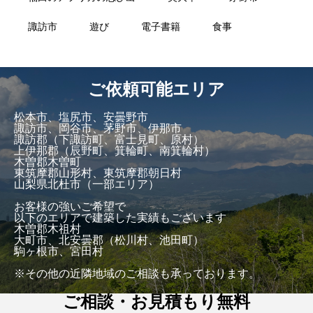
諏訪市
遊び
電子書籍
食事
ご依頼可能エリア
松本市、塩尻市、安曇野市
諏訪市、岡谷市、茅野市、伊那市
諏訪郡（下諏訪町、富士見町、原村）
上伊那郡（辰野町、箕輪町、南箕輪村）
木曽郡木曽町
東筑摩郡山形村、東筑摩郡朝日村
山梨県北杜市（一部エリア）
お客様の強いご希望で
以下のエリアで建築した実績もございます
木曽郡木祖村
大町市、北安曇郡（松川村、池田町）
駒ヶ根市、宮田村
※その他の近隣地域のご相談も承っております。
ご相談・お見積もり無料