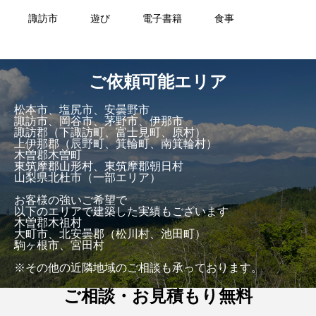
諏訪市
遊び
電子書籍
食事
ご依頼可能エリア
松本市、塩尻市、安曇野市
諏訪市、岡谷市、茅野市、伊那市
諏訪郡（下諏訪町、富士見町、原村）
上伊那郡（辰野町、箕輪町、南箕輪村）
木曽郡木曽町
東筑摩郡山形村、東筑摩郡朝日村
山梨県北杜市（一部エリア）
お客様の強いご希望で
以下のエリアで建築した実績もございます
木曽郡木祖村
大町市、北安曇郡（松川村、池田町）
駒ヶ根市、宮田村
※その他の近隣地域のご相談も承っております。
ご相談・お見積もり無料