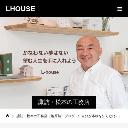
LHOUSE
諏訪・松本の工務店
の社長ブログ｜家族
諏訪・松本の工務店｜池原純一ブログ
自分が本物を知らなければ提案できない。伊礼智先生の住宅に触れて確信したこと
物語８４３