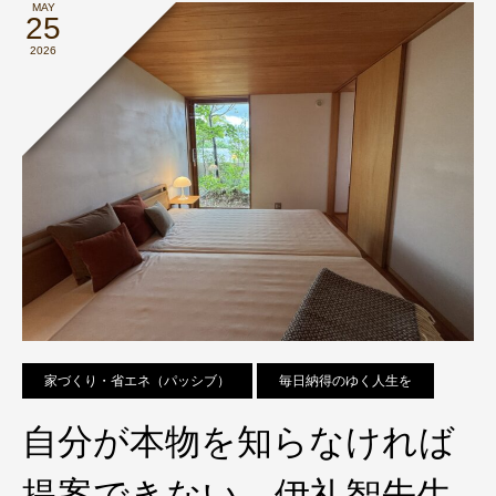
MAY
25
2026
家づくり・省エネ（パッシブ）
毎日納得のゆく人生を
自分が本物を知らなければ
提案できない。伊礼智先生