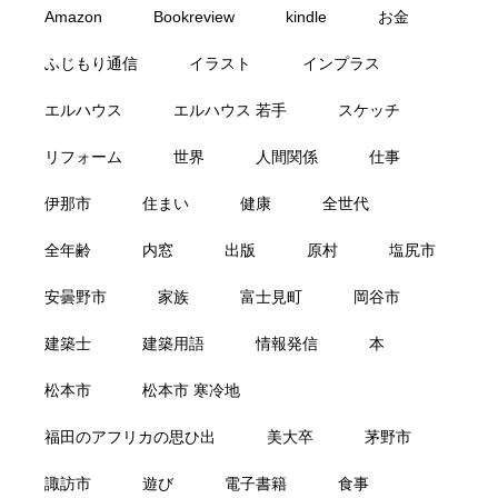
Amazon
Bookreview
kindle
お金
ふじもり通信
イラスト
インプラス
エルハウス
エルハウス 若手
スケッチ
リフォーム
世界
人間関係
仕事
伊那市
住まい
健康
全世代
全年齢
内窓
出版
原村
塩尻市
安曇野市
家族
富士見町
岡谷市
建築士
建築用語
情報発信
本
松本市
松本市 寒冷地
福田のアフリカの思ひ出
美大卒
茅野市
諏訪市
遊び
電子書籍
食事