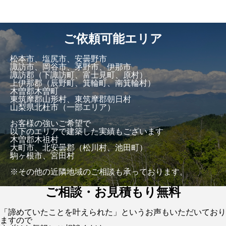
ご依頼可能エリア
松本市、塩尻市、安曇野市
諏訪市、岡谷市、茅野市、伊那市
諏訪郡（下諏訪町、富士見町、原村）
上伊那郡（辰野町、箕輪町、南箕輪村）
木曽郡木曽町
東筑摩郡山形村、東筑摩郡朝日村
山梨県北杜市（一部エリア）
お客様の強いご希望で
以下のエリアで建築した実績もございます
木曽郡木祖村
大町市、北安曇郡（松川村、池田町）
駒ヶ根市、宮田村
※その他の近隣地域のご相談も承っております。
ご相談・お見積もり無料
「諦めていたことを叶えられた」というお声もいただいており
ますので