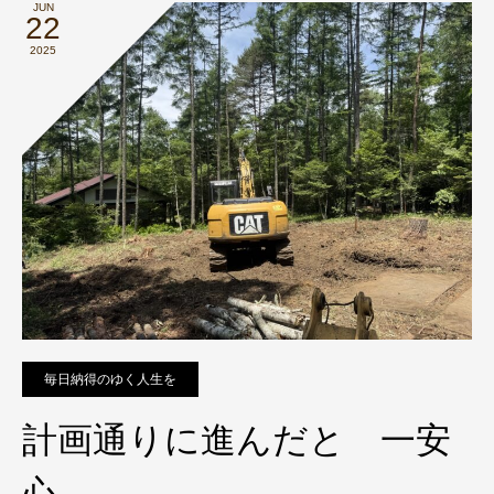
JUN
22
2025
毎日納得のゆく人生を
計画通りに進んだと 一安
心