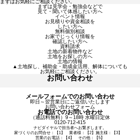
まずはお気軽にご相談ください。
まずは見学会・勉強会などで
見て・聞いて体感したい方へ
イベント情報
お見積りや資金相談を
したい方へ
無料個別相談
お家でじっくり情報を
確認したい方へ
資料請求
土地の新着物件など
土地をお探しの方へ
土地の情報
▲土地探し、補助金・助成金活用、解体についても
お気軽にご相談ください。
お問い合わせ
メールフォームでのお問い合わせ
即日～翌営業日にご返信いたします
お問い合わせフォーム
お電話でのお問い合わせ
（通話料無料）9～18時 水曜日定休
0120-712-415
ナビダイヤルで担当者へお繋ぎします。
家づくりのお問合せ：【1】 業者様：【2】施主様：【3】
営業のお電話：【4】 その他：【5】