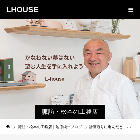
LHOUSE
諏訪・松本の工務店
の社長ブログ｜家族
諏訪・松本の工務店｜池原純一ブログ
計画通りに進んだと 一安心
物語８４３