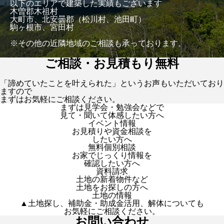
以下のエリアで建築した実績もございます
木曽郡木祖村
大町市、北安曇郡（松川村、池田町）
駒ヶ根市、宮田村
※その他の近隣地域のご相談も承っております。
ご相談・お見積もり無料
「諦めていたことを叶えられた」というお声もいただいており
ますので
まずはお気軽にご相談ください。
まずは見学会・勉強会などで
見て・聞いて体感したい方へ
イベント情報
お見積りや資金相談を
したい方へ
無料個別相談
お家でじっくり情報を
確認したい方へ
資料請求
土地の新着物件など
土地をお探しの方へ
土地の情報
▲土地探し、補助金・助成金活用、解体についても
お気軽にご相談ください。
お問い合わせ