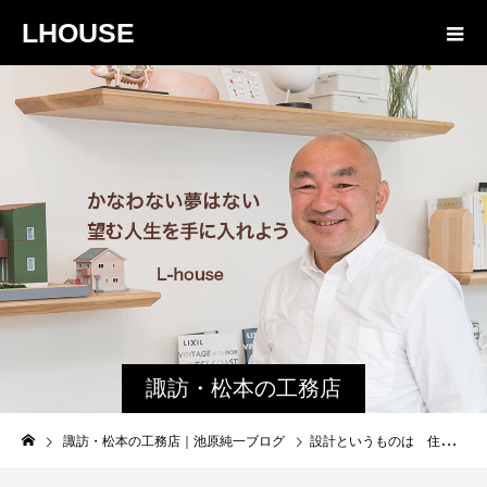
LHOUSE
諏訪・松本の工務店
の社長ブログ｜家族
諏訪・松本の工務店｜池原純一ブログ
設計というものは 住まい手のために いつまでも残る家を作ること
物語８４３