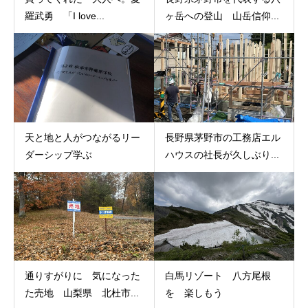
羅武勇 「I love...
ヶ岳への登山 山岳信仰...
天と地と人がつながるリー
長野県茅野市の工務店エル
ダーシップ学ぶ
ハウスの社長が久しぶり...
通りすがりに 気になった
白馬リゾート 八方尾根
た売地 山梨県 北杜市...
を 楽しもう