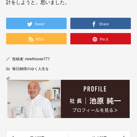
計をしようと。思いました。
Tweet
Share
RSS
Pin it
投稿者:
newlhouse777
毎日納得のゆく人生を