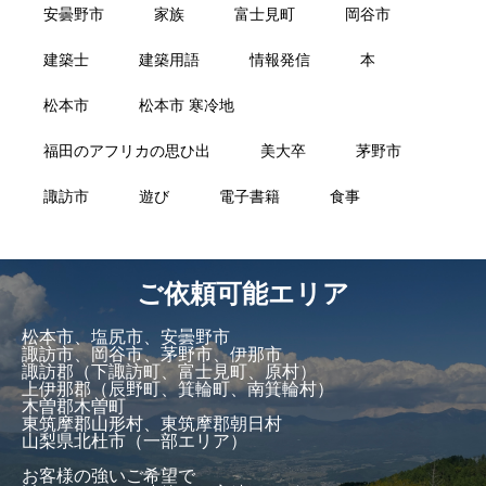
安曇野市
家族
富士見町
岡谷市
建築士
建築用語
情報発信
本
松本市
松本市 寒冷地
福田のアフリカの思ひ出
美大卒
茅野市
諏訪市
遊び
電子書籍
食事
ご依頼可能エリア
松本市、塩尻市、安曇野市
諏訪市、岡谷市、茅野市、伊那市
諏訪郡（下諏訪町、富士見町、原村）
上伊那郡（辰野町、箕輪町、南箕輪村）
木曽郡木曽町
東筑摩郡山形村、東筑摩郡朝日村
山梨県北杜市（一部エリア）
お客様の強いご希望で