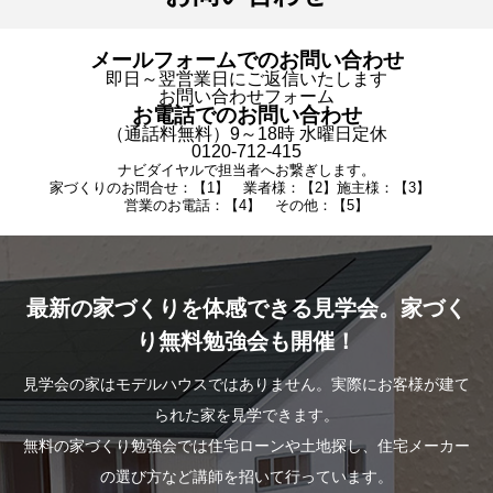
メールフォームでのお問い合わせ
即日～翌営業日にご返信いたします
お問い合わせフォーム
お電話でのお問い合わせ
（通話料無料）9～18時 水曜日定休
0120-712-415
ナビダイヤルで担当者へお繋ぎします。
家づくりのお問合せ：【1】 業者様：【2】施主様：【3】
営業のお電話：【4】 その他：【5】
最新の家づくりを体感できる見学会。家づく
り無料勉強会も開催！
見学会の家はモデルハウスではありません。実際にお客様が建て
られた家を見学できます。
無料の家づくり勉強会では住宅ローンや土地探し、住宅メーカー
の選び方など講師を招いて行っています。