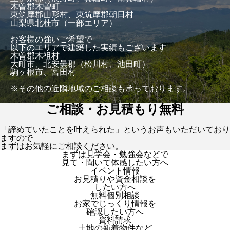
木曽郡木曽町
東筑摩郡山形村、東筑摩郡朝日村
山梨県北杜市（一部エリア）
お客様の強いご希望で
以下のエリアで建築した実績もございます
木曽郡木祖村
大町市、北安曇郡（松川村、池田町）
駒ヶ根市、宮田村
※その他の近隣地域のご相談も承っております。
ご相談・お見積もり無料
「諦めていたことを叶えられた」というお声もいただいており
ますので
まずはお気軽にご相談ください。
まずは見学会・勉強会などで
見て・聞いて体感したい方へ
イベント情報
お見積りや資金相談を
したい方へ
無料個別相談
お家でじっくり情報を
確認したい方へ
資料請求
土地の新着物件など