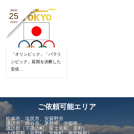
MAR
25
2020
「オリンピック」「パラリ
ンピック」延期を決断した
安倍...
ご依頼可能エリア
松本市、塩尻市、安曇野市
諏訪市、岡谷市、茅野市、伊那市
諏訪郡（下諏訪町、富士見町、原村）
上伊那郡（辰野町、箕輪町、南箕輪村）