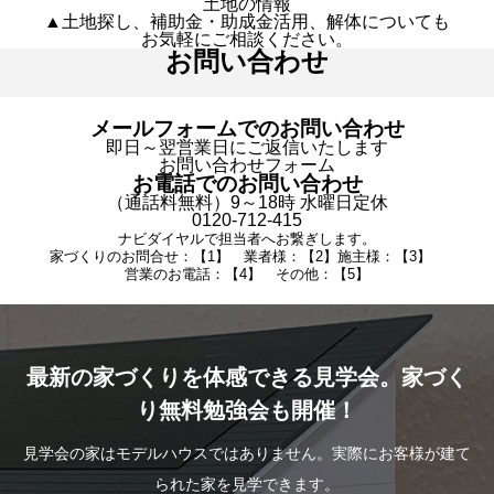
土地の情報
▲土地探し、補助金・助成金活用、解体についても
お気軽にご相談ください。
お問い合わせ
メールフォームでのお問い合わせ
即日～翌営業日にご返信いたします
お問い合わせフォーム
お電話でのお問い合わせ
（通話料無料）9～18時 水曜日定休
0120-712-415
ナビダイヤルで担当者へお繋ぎします。
家づくりのお問合せ：【1】 業者様：【2】施主様：【3】
営業のお電話：【4】 その他：【5】
最新の家づくりを体感できる見学会。家づく
り無料勉強会も開催！
見学会の家はモデルハウスではありません。実際にお客様が建て
られた家を見学できます。