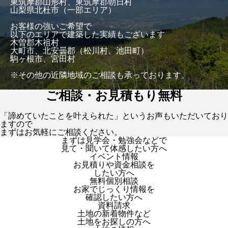
東筑摩郡山形村、東筑摩郡朝日村
山梨県北杜市（一部エリア）
お客様の強いご希望で
以下のエリアで建築した実績もございます
木曽郡木祖村
大町市、北安曇郡（松川村、池田町）
駒ヶ根市、宮田村
※その他の近隣地域のご相談も承っております。
ご相談・お見積もり無料
「諦めていたことを叶えられた」というお声もいただいており
ますので
まずはお気軽にご相談ください。
まずは見学会・勉強会などで
見て・聞いて体感したい方へ
イベント情報
お見積りや資金相談を
したい方へ
無料個別相談
お家でじっくり情報を
確認したい方へ
資料請求
土地の新着物件など
土地をお探しの方へ