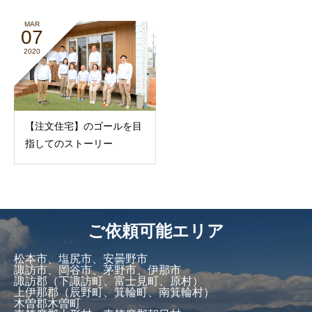
MAR
07
2020
【注文住宅】のゴールを目
指してのストーリー
ご依頼可能エリア
松本市、塩尻市、安曇野市
諏訪市、岡谷市、茅野市、伊那市
諏訪郡（下諏訪町、富士見町、原村）
上伊那郡（辰野町、箕輪町、南箕輪村）
木曽郡木曽町