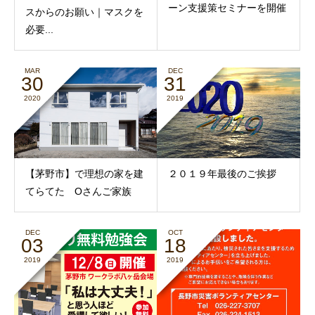
ーン支援策セミナーを開催
スからのお願い｜マスクを
必要...
MAR
DEC
30
31
2020
2019
【茅野市】で理想の家を建
２０１９年最後のご挨拶
てらてた Oさんご家族
DEC
OCT
03
18
2019
2019