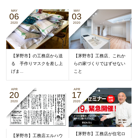
MAY
MAY
06
03
2020
2020
【茅野市】の工務店から送
【茅野市】工務店、これか
る 手作りマスクを差し上
らの家づくりではずせない
げま...
こと
APR
APR
20
17
2020
2020
【茅野市】工務店が住宅ロ
【茅野市】工務店エルハウ