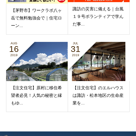
諏訪の災害に備える｜台風
【茅野市】ワークラボ八ヶ
１９号ボランティアで学ん
岳で無料勉強会で｜住宅ロ
だ事...
ーン...
AUG
JUL
16
31
2019
2019
【注文住宅】原村に移住希
【注文住宅】のエルハウス
望者必見！人気の秘密と縁
は諏訪・松本地区の生命産
もゆ...
業を...