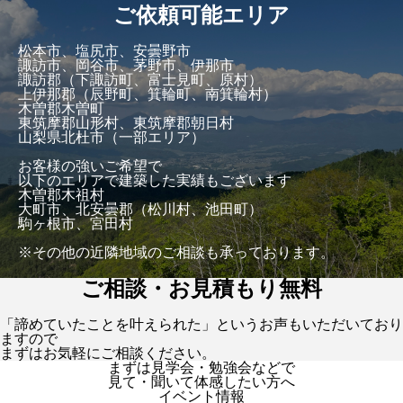
ご依頼可能エリア
松本市、塩尻市、安曇野市
諏訪市、岡谷市、茅野市、伊那市
諏訪郡（下諏訪町、富士見町、原村）
上伊那郡（辰野町、箕輪町、南箕輪村）
木曽郡木曽町
東筑摩郡山形村、東筑摩郡朝日村
山梨県北杜市（一部エリア）
お客様の強いご希望で
以下のエリアで建築した実績もございます
木曽郡木祖村
大町市、北安曇郡（松川村、池田町）
駒ヶ根市、宮田村
※その他の近隣地域のご相談も承っております。
ご相談・お見積もり無料
「諦めていたことを叶えられた」というお声もいただいており
ますので
まずはお気軽にご相談ください。
まずは見学会・勉強会などで
見て・聞いて体感したい方へ
イベント情報