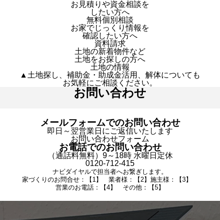
お見積りや資金相談を
したい方へ
無料個別相談
お家でじっくり情報を
確認したい方へ
資料請求
土地の新着物件など
土地をお探しの方へ
土地の情報
▲土地探し、補助金・助成金活用、解体についても
お気軽にご相談ください。
お問い合わせ
メールフォームでのお問い合わせ
即日～翌営業日にご返信いたします
お問い合わせフォーム
お電話でのお問い合わせ
（通話料無料）9～18時 水曜日定休
0120-712-415
ナビダイヤルで担当者へお繋ぎします。
家づくりのお問合せ：【1】 業者様：【2】施主様：【3】
営業のお電話：【4】 その他：【5】