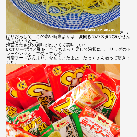
さっ
ぱりおろしで、この寒い時期よりは、夏向きのパスタの気がせん
でもないけどー。
海苔とわさびの風味が効いてて美味しい♪
EXオリーブ油と酢を、もうちょっと足して液状にし、サラダのド
レッシングとして使っても◎
日清フーズさんより、今回もまたまた、たっくさん贈って頂きま
した。