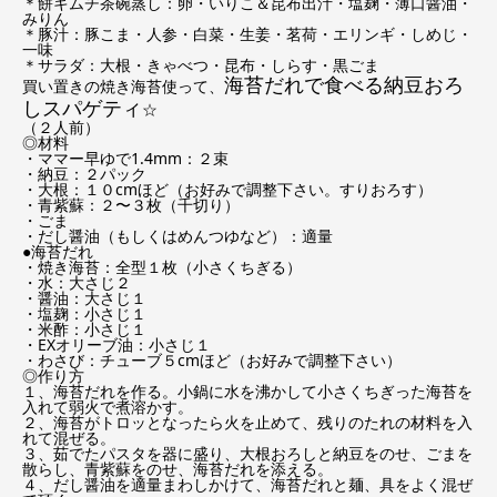
＊餅キムチ茶碗蒸し：卵・いりこ＆昆布出汁・塩麹・薄口醤油・
みりん
＊豚汁：豚こま・人参・白菜・生姜・茗荷・エリンギ・しめじ・
一味
＊サラダ：大根・きゃべつ・昆布・しらす・黒ごま
海苔だれで食べる納豆おろ
買い置きの焼き海苔使って、
しスパゲティ
☆
（２人前）
◎材料
・ママー早ゆで1.4mm：２束
・納豆：２パック
・大根：１０cmほど（お好みで調整下さい。すりおろす）
・青紫蘇：２〜３枚（千切り）
・ごま
・だし醤油（もしくはめんつゆなど）：適量
●海苔だれ
・焼き海苔：全型１枚（小さくちぎる）
・水：大さじ２
・醤油：大さじ１
・塩麹：小さじ１
・米酢：小さじ１
・EXオリーブ油：小さじ１
・わさび：チューブ５cmほど（お好みで調整下さい）
◎作り方
１、海苔だれを作る。小鍋に水を沸かして小さくちぎった海苔を
入れて弱火で煮溶かす。
２、海苔がトロッとなったら火を止めて、残りのたれの材料を入
れて混ぜる。
３、茹でたパスタを器に盛り、大根おろしと納豆をのせ、ごまを
散らし、青紫蘇をのせ、海苔だれを添える。
４、だし醤油を適量まわしかけて、海苔だれと麺、具をよく混ぜ