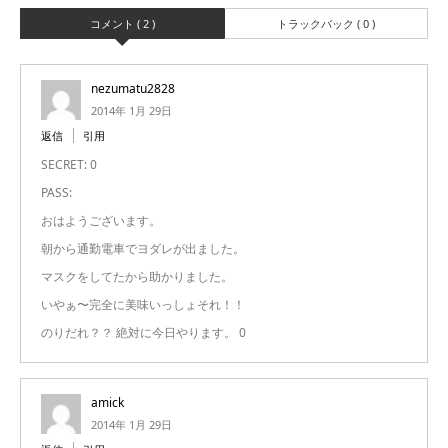
コメント ( 2 )
トラックバック ( 0 )
nezumatu2828
2014年 1月 29日
返信
引用
SECRET: 0
PASS:
おはようございます。
朝から通勤電車でヨダレが出ました。
マスクをしてたから助かりました。
いやぁ〜完全に美味いっしょそれ！！
のりだれ？？ 絶対に今日やります。 0
amick
2014年 1月 29日