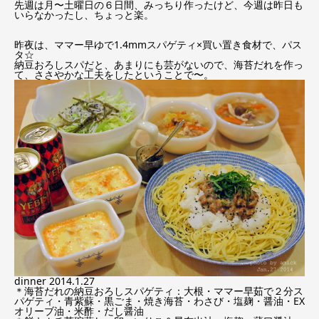
先週は月〜土曜日の６日間、みっちり作ったけど、今週は昨日も
いらなかったし、ちょっと楽。
昨夜は、ママー早ゆで1.4mmスパゲティ×買い置き食材で、パス
タ☆
納豆おろしスパだと、あまりにも芸がないので、海苔だれを作っ
て、ささやかな工夫をしたということで〜。
dinner 2014.1.27
＊海苔だれの納豆おろしスパゲティ：大根・ママー早茹で２分ス
パゲティ・青紫蘇・黒ごま・焼き海苔・わさび・塩麹・醤油・EX
オリーブ油・米酢・だし醤油