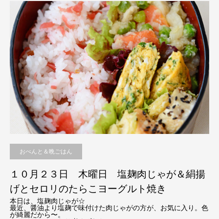
おべんと＆晩ごはん
１０月２３日 木曜日 塩麹肉じゃが＆絹揚
げとセロリのたらこヨーグルト焼き
本日は、塩麹肉じゃが☆
最近、醤油より塩麹で味付けた肉じゃがの方が、お気に入り。色
が綺麗だから〜。