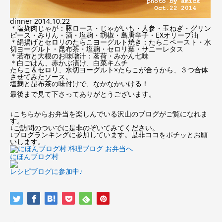
dinner 2014.10.22
＊塩麹肉じゃが：豚ロース・じゃがいも・人参・玉ねぎ・グリン
ピース・みりん・酒・塩麹・胡椒・島唐辛子・EXオリーブ油
＊絹揚げとセロリのたらこヨーグルト焼き：たらこペースト・水
切ヨーグルト・昆布茶・塩麹・セロリ葉・サニーレタス
＊若布と大根のお味噌汁：茗荷・みかん七味
＊白ごはん、赤かぶ漬け、白菜キムチ
たらこ＆セロリ、水切ヨーグルト×たらこが合うから、３つ合体
させてみたソース。
塩麹と昆布茶の味付けで、なかなかいける！
最後まで見て下さってありがとうございます。
↓こちらからお弁当を楽しんでいる沢山のブログがご覧になれま
す。
↓ご訪問のついでに是非のぞいてみてください。
↓ブログランキングに参加しています。是非ココをポチッとお願
いします。
にほんブログ村
レシピブログに参加中♪