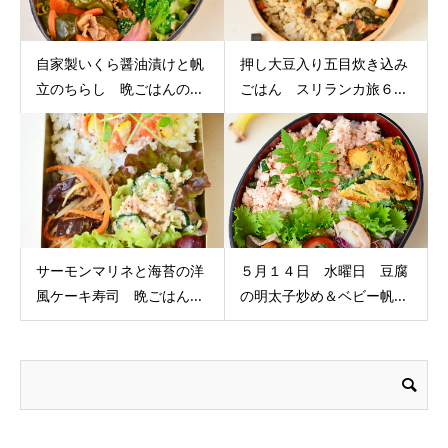
自家製いくら醤油漬けと帆
押し大豆入り五目炊き込み
立のちらし 晩ごはんの...
ごはん スリランカ旅６...
サーモンマリネと海苔の洋
５月１４日 水曜日 豆腐
風ケーキ寿司 晩ごはん...
の明太子炒め＆ベビー帆...