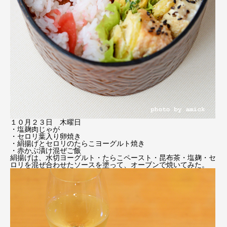
１０月２３日 木曜日
・塩麹肉じゃが
・セロリ葉入り卵焼き
・絹揚げとセロリのたらこヨーグルト焼き
・赤かぶ漬け混ぜご飯
絹揚げは、水切ヨーグルト・たらこペースト・昆布茶・塩麹・セ
ロリを混ぜ合わせたソースを塗って、オーブンで焼いてみた。