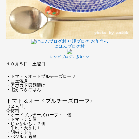
にほんブログ村
レシピブログに参加中♪
１０月５日 土曜日
・トマト＆オードブルチーズローフ
・目玉焼き
・アボカド塩麹漬け
・七分づきごはん
トマト＆オードブルチーズローフ
⭐︎
（２人前）
◎材料
・オードブルチーズローフ：１個
・トマト：１個
・じゃがいも：２個
・牛乳：大さじ１
・胡椒：少々
・バジル：適量