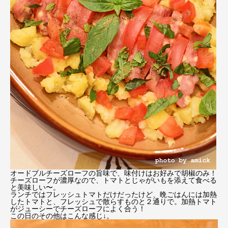
オードブルチーズローフの旨味で、味付けはお好みで胡椒のみ！
チーズローフが濃厚なので、トマトとじゃがいもを添えて食べる
と美味しい〜。
ランチではフレッシュトマトだけだったけど、晩ごはんには加熱
したトマトと、フレッシュで散らすものと２通りで。加熱トマト
がジューシーでチーズローフによく合う！
この日のその他はこんな感じ↓。