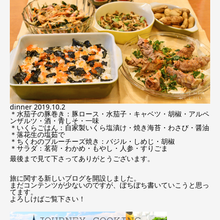
dinner 2019.10.2
＊水茄子の豚巻き：豚ロース・水茄子・キャベツ・胡椒・アルペ
ンザルツ・酒・青しそ・一味
＊いくらごはん：自家製いくら塩漬け・焼き海苔・わさび・醤油
＊落花生の塩茹で
＊ちくわのブルーチーズ焼き：バジル・しめじ・胡椒
＊サラダ：茗荷・わかめ・もやし・人参・すりごま
最後まで見て下さってありがとうございます。
旅に関する新しいブログを開設しました。
まだコンテンツが少ないのですが、ぼちぼち書いていこうと思っ
てます。
よろしけばご覧下さい！