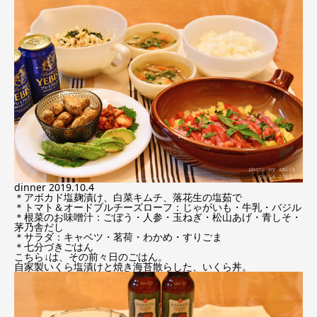
dinner 2019.10.4
＊アボカド塩麹漬け、白菜キムチ、落花生の塩茹で
＊トマト＆オードブルチーズローフ：じゃがいも・牛乳・バジル
＊根菜のお味噌汁：ごぼう・人参・玉ねぎ・松山あげ・青しそ・
茅乃舎だし
＊サラダ：キャベツ・茗荷・わかめ・すりごま
＊七分づきごはん
こちら↓は、その前々日のごはん。
自家製いくら塩漬けと焼き海苔散らした、いくら丼。