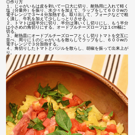
◎作り方
１、じゃがいもは皮を剥いて一口大に切り、耐熱用に入れて軽く
塩（分量外）を振り、水少々を加えて、ラップをして６００wの
電子レンジで３〜４分加熱する。取り出して、フォークなどで粗
く潰し、牛乳を加えて少ししっとりさせる。
２、トマトは縦半分に切り、半分は薄いくし切りにし、もう半分
は小さめの角切りにする。オードブルチーズローフは１cm幅に
切る。
３、耐熱皿にオードブルチーズローフとくし切りトマトを交互に
並べ、周りに１のじゃがいもを散らしてラップをし、６００wの
電子レンジで３分加熱する。
４、角切りしたトマトとバジルを散らし、胡椒を振って出来上が
り。