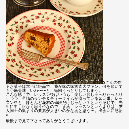
Sさんの作
るお菓子は本当に絶品で、我が家の家族皆大ファン。何を頂いて
も心底美味しいわ〜〜と、毎回うっとりしてしまう。
こんな感じで、レッスン後はいつも、楽しいおしゃべりたっぷり
しつつ、至福のランチ＆ティータイムが待っている習い事。レッ
スン料も、ほとんど花材の値段だけじゃない？という感じで、先
生に申し訳なく思う位なので、まあ、レッスンというよりは、友
人同士の集まりの要素が大きいのかなあと思う〜。出会いに感謝
⭐︎
最後まで見て下さってありがとうございます。