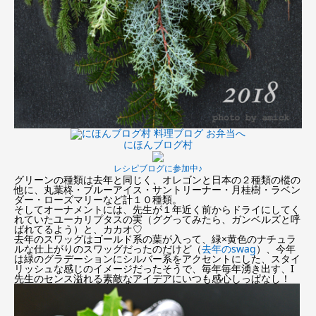
にほんブログ村
レシピブログに参加中♪
グリーンの種類は去年と同じく、オレゴンと日本の２種類の樅の
他に、丸葉柊・ブルーアイス・サントリーナー・月桂樹・ラベン
ダー・ローズマリーなど計１０種類。
そしてオーナメントには、先生が１年近く前からドライにしてく
れていたユーカリプタスの実（ググってみたら、ガンベルズと呼
ばれてるよう）と、カカオ♡
去年のスワッグはゴールド系の葉が入って、緑×黄色のナチュラ
ルな仕上がりのスワッグだったのだけど（
去年のswag
）、今年
は緑のグラデーションにシルバー系をアクセントにした、スタイ
リッシュな感じのイメージだったそうで、毎年毎年湧き出す、I
先生のセンス溢れる素敵なアイデアにいつも感心しっぱなし！