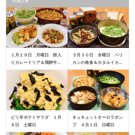
関連記事
１月１９日 月曜日 餅入
３月３０日 水曜日 ペリ
りカレードリア＆飛騨牛...
カンの角食＆ホタルイカ...
ピリ辛ポテトサラダ １月
キュキュットオーロラポン
６日 土曜日
プ ４月１日 日曜日