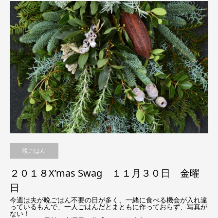
晩ごはん
２０１８X’mas Swag １１月３０日 金曜
日
今週は夫が晩ごはん不要の日が多く、一緒に食べる機会が入れ違
っているもんで、一人ごはんだとまともに作っておらず、写真が
ない！