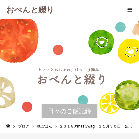
おべんと綴り
日々のご飯記録
ブログ
晩ごはん
２０１８X’mas Swag １１月３０日 金曜日