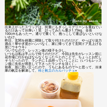
出来上がったスワッグは、何重にもぎっしりグリーンを重ねてい
るだけあって分厚い！笑 計ってみたら重さ1.75kg、全長
100cmもあったー。通りで重くて、抱っこして運ばないといけな
いわけ。
昨日、玄関を綺麗に掃除して取り付けたのだけど、やっぱり迫力
満点！華やぎ度がハンパなく、家に帰ってきて玄関ドア見上げる
度にウキウキ♪
ついでなので、レッスン後の様子を少し。
いつもは私は手ぶらで伺うのだけど、今回は先生がレッスン前に
花市場に行かねばならなくなった〜とのことで、ちょっとお忙し
そうだったので、ランチに１品持っていくことに（いつもレッス
ン後に先生が用意して下さったランチを頂く）。
前夜、急に思い立ったので、うちにあるもので〜と思って、冷凍
庫の帆立を解凍して、
柿と帆立のカルパッチョ
⭐︎