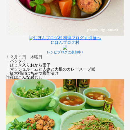
にほんブログ村
レシピブログに参加中♪
１２月１日 木曜日
・パッタイ
・ひじき入りおから団子
・マッシュルームと人参と大根のカレースープ煮
・紅大根のはちみつ梅酢漬け
昨夜はこんな感じ↓。