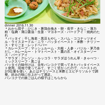
dinner 2016.11.30
＊おから団子：ひじき・豚鶏合挽き・卵・長芋・きなこ・薄力
粉・塩麹・薄口醤油・生姜・マヨネーズ・バードアイ・焼肉のた
れ
＊パッタイ：干し海老・黒豆もやし・スパム・ココナッツオイ
ル・ライスヌードル・ニラ・パッタイペースト・米酢・チリソー
ス・すりごま・レッドペパー
＊カレースープ：マッシュルーム・大根・人参・バジル・茅乃舎
だし・カレールー・トマトペースト・鷹の爪・オイスターソー
ス・バードアイ
＊サラダ：クレソン・ルッコラ・サラダほうれん草・きゃべつ・
ミックスリーフ・黒ごま
パッタイの味付けは、去年バンコクで買ってきたパッタイペース
ト使用。現地で使ってみて、すごく甘かったので、ペーストの
2/3位量を使い、あとはチリソースと米酢とエビチリソルトで調
整。好みの味に仕上がって満足。
バンコクでの旅ごはんの様子はこちらから