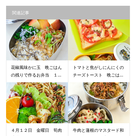
関連記事
花椒風味かに玉 晩ごはん
トマトと焦がしにんにくの
の残りで作るお弁当 １...
チーズトースト 晩ごは...
４月１２日 金曜日 筍肉
牛肉と蓮根のマスタード和