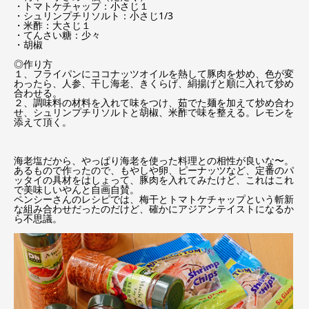
・トマトケチャップ：小さじ１
・シュリンプチリソルト：小さじ1/3
・米酢：大さじ１
・てんさい糖：少々
・胡椒
◎作り方
１、フライパンにココナッツオイルを熱して豚肉を炒め、色が変
わったら、人参、干し海老、きくらげ、絹揚げと順に入れて炒め
合わせる。
２、調味料の材料を入れて味をつけ、茹でた麺を加えて炒め合わ
せ、シュリンプチリソルトと胡椒、米酢で味を整える。レモンを
添えて頂く。
海老塩だから、やっぱり海老を使った料理との相性が良いな〜。
あるもので作ったので、もやしや卵、ピーナッツなど、定番のパ
ッタイの具材をはしょって、豚肉を入れてみたけど、これはこれ
で美味しいやんと自画自賛。
ペンシーさんのレシピでは、梅干とトマトケチャップという斬新
な組み合わせだったのだけど、確かにアジアンテイストになるか
ら不思議。