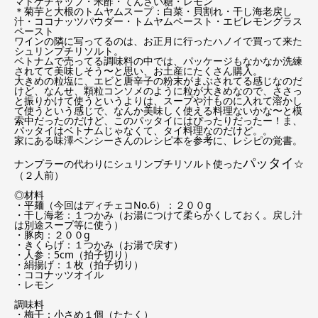
マトケチャップ・米酢・てんさい糖・レモン
＊菊芋と大根のトムヤムスープ：白菜・貝割れ・干し海老戻し
汁・ココナッツパウダー・トムヤムペースト・エビレモングラス
ペースト
ワインの隣に写ってるのは、お正月に行ったハノイで買って来た
シュリンプチリソルト。
ベトナムで売ってる調味料の中では、パッケージもなかなか洗練
されてて美味しそう〜と思い、お土産にたくさん購入。
大きめの粒塩に、エビと唐辛子の粉末がまぶされてる感じなのだ
けど、なんせ、顆粒コンソメのように粒が大きめなので、ささっ
と振りかけて使うというよりは、スープや汁ものに入れて溶かし
て使うという感じで、なんか美味しく使える料理ないかな〜と模
索中だったのだけど、このパッタイにはぴったりだったー！ま、
パッタイはベトナムじゃなくて、タイ料理なのだけど。。
家にある味澤ペンシーさんのレシピ本を参考に、レシピの覚書。
パッタイ
ナンプラーの代わりにシュリンプチリソルト使った
☆
（２人前）
◎材料
・平麺（今回はディチェコNo.6）：２００g
・干し海老：１つかみ（お湯につけて柔らかくしておく。戻し汁
は別途スープ等に使う）
・豚肉：２００g
・きくらげ：１つかみ（お湯で戻す）
・人参：5cm（拍子切り）
・絹揚げ：１枚（拍子切り）
・ココナッツオイル
・レモン
調味料
・梅干：小さめ１個（たたく）