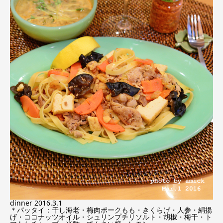
dinner 2016.3.1
＊パッタイ：干し海老・梅肉ポークもも・きくらげ・人参・絹揚
げ・ココナッツオイル・シュリンプチリソルト・胡椒・梅干・ト