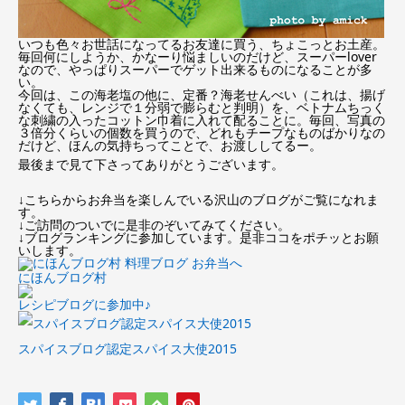
いつも色々お世話になってるお友達に買う、ちょこっとお土産。
毎回何にしようか、かなーり悩ましいのだけど、スーパーlover
なので、やっぱりスーパーでゲット出来るものになることが多
い。
今回は、この海老塩の他に、定番？海老せんべい（これは、揚げ
なくても、レンジで１分弱で膨らむと判明）を、ベトナムちっく
な刺繍の入ったコットン巾着に入れて配ることに。毎回、写真の
３倍分くらいの個数を買うので、どれもチープなものばかりなの
だけど、ほんの気持ちってことで、お渡ししてるー。
最後まで見て下さってありがとうございます。
↓こちらからお弁当を楽しんでいる沢山のブログがご覧になれま
す。
↓ご訪問のついでに是非のぞいてみてください。
↓ブログランキングに参加しています。是非ココをポチッとお願
いします。
にほんブログ村
レシピブログに参加中♪
スパイスブログ認定スパイス大使2015