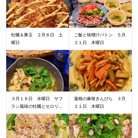
牡蠣＆豚玉 ２月８日 土
ご飯と味噌汁バトン ５月
曜日
２１日 木曜日
３月１６日 水曜日 サフ
蓮根の麻辣きんぴら ３月
ラン風味の牡蠣とセロリ...
２１日 木曜日