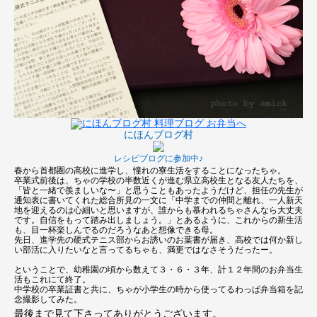
にほんブログ村
レシピブログに参加中♪
春から首都圏の高校に進学し、憧れの寮生活をすることになったちゃ。
卒業式前後は、ちゃの学校の半数近くが進む県立高校生となる友人たちを、
「皆と一緒で羨ましいな〜」と思うこともあったようだけど、担任の先生が
通知表に書いてくれた総合所見の一文に「中学までの仲間と離れ、一人新天
地を迎えるのは心細いと思いますが、誰からも慕われるちゃさんなら大丈夫
です。自信をもって踏み出しましょう。」とあるように、これからの新生活
も、目一杯楽しんでるのだろうなあと想像できる母。
先日、進学先の硬式テニス部からお誘いのお葉書が届き、高校では何か新し
い部活に入りたいなと言ってるちゃも、満更ではなさそうだったー。
ということで、幼稚園の頃から数えて３・６・３年、計１２年間のお弁当生
活もこれにて終了。
中学校の卒業証書と共に、ちゃが小学生の時から使ってるわっぱ弁当箱を記
念撮影してみた。
最後まで見て下さってありがとうございます。