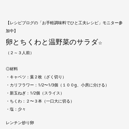
【レシピブログの「お手軽調味料でひと工夫レシピ」モニター参
加中】
卵とちくわと温野菜のサラダ
☆
（２～３人前）
◎材料
・キャベツ：葉２枚（ざく切り）
・カリフラワー：1/2〜1/3個（１００g、小房に分ける）
・新玉ねぎ：1/2個（スライス）
・ちくわ：２〜３本（一口大に切る）
・塩：少々
レンチン炒り卵