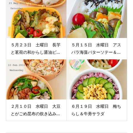
５月２３日 土曜日 長芋
５月１５日 水曜日 アス
と茗荷の和からし醤油ピ...
パラ海藻バターソテー＆...
２月１０日 水曜日 大豆
６月１９日 水曜日 梅ち
とがごめ昆布の炊き込み...
らし＆牛蒡サラダ