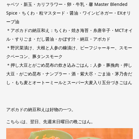
ャベツ・新玉・カリフラワー・卵・牛乳・馨 Master Blended
Spice・ちくわ・粒マスタード・醤油・ワインビネガー・EXオリ
ーブ油
＊アボカドの納豆和え：ちくわ・焼き海苔・糸唐辛子・MCTオイ
ル・すりごま・だし醤油・かぼす汁・納豆・アボカド
＊野沢菜漬け、大根と人参の糠漬け、ビーフジャーキー、スモー
クベーコン、豚タンスモーク
＊押し大豆とがごめ昆布の炊き込みごはん：人参・豚挽肉・押し
大豆・がごめ昆布・ナンプラー・酒・紫大尽・ごま油・茅乃舎だ
し・もち麦とオートーミールとスーパー大麦入り五分づきごはん
アボカドの納豆和えは好物の一つ。
こちら↓は、翌日、先週末日曜日の晩ごはん。