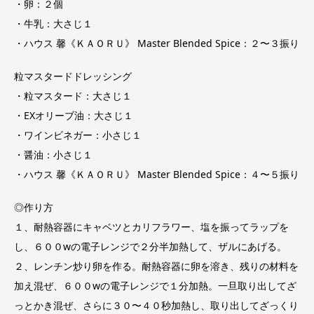
・卵：２個
・牛乳：大さじ１
・ハウス 馨《ＫＡＯＲＵ》 Master Blended Spice：２〜３振り
粒マスタードドレッシング
・粒マスタード：大さじ１
・EXオリーブ油：大さじ１
・ワインビネガー：小さじ１
・醤油：小さじ１
・ハウス 馨《ＫＡＯＲＵ》 Master Blended Spice：４〜５振り
◎作り方
１、耐熱容器にキャベツとカリフラワー、塩を振ってラップを
し、６００wの電子レンジで２分半加熱して、ザルにあげる。
２、レンチン炒り卵を作る。耐熱容器に卵を溶き、残りの材料を
加え混ぜ、６００wの電子レンジで１分加熱。一旦取り出してざ
っとかき混ぜ、さらに３０〜４０秒加熱し、取り出してざっくり