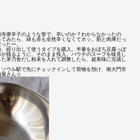
願寺唐辛子のような形で、辛いのか？わからなかったの
ってみたら、緑も赤も全然辛くなくてホッ。割と肉厚だっ
だったー。
の、絞り出して使うタイプを購入。半量をおぼろ豆腐っぽ
形が残るように、そのまま投入。パウチのスープを味見し
した茅乃舎だし粉末を入れて調整したら、超美味に完成し
、ソウル駅で先にチェックインして荷物を預け、南大門市
物屋さん☆