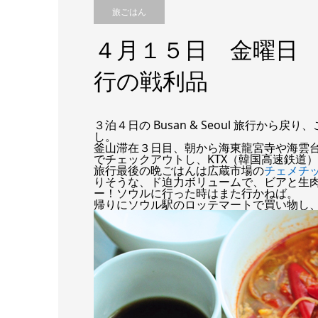
旅ごはん
４月１５日 金曜日 旅ご
行の戦利品
３泊４日の Busan & Seoul 旅行か
し。
釜山滞在３日目、朝から海東龍宮寺や海雲
でチェックアウトし、KTX（韓国高速鉄道
旅行最後の晩ごはんは広蔵市場の
チェメチ
りそうな、ド迫力ボリュームで、ビアと生
ー！ソウルに行った時はまた行かねば。
帰りにソウル駅のロッテマートで買い物し