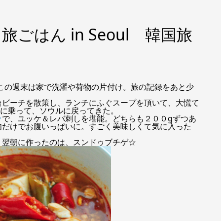
はん in Seoul 韓国旅
ら戻り、この週末は家で洗濯や荷物の片付け。旅の記録をあと少
台ビーチを散策し、ランチにふぐスープを頂いて、大慌て
）に乗って、ソウルに戻ってきた。
ッ
で、ユッケ＆レバ刺しを堪能。どちらも２００gずつあ
肉だけでお腹いっぱいに。すごく美味しくて気に入った
、翌朝に作ったのは、スンドゥブチゲ☆