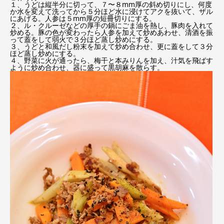
１、うどは縦半分に切って、７〜８mm厚の斜め切りにし、何度
か水を変えて洗ってから５分ほど水に浸けてアクを抜いて、ザル
にあげる。人参は５mm厚の短冊切りにする。
２、ル・クルーゼなどの厚手の鍋にごま油を熱し、豚肉を入れて
炒める。豚の色が変わったら人参を加えて炒めあわせ、清酒を振
って蓋をして弱火で３分ほど蒸し炒めにする。
３、うどと和風だし粉末を加えて炒め合わせ、更に蓋をして３分
ほど蒸し炒めにする。
４、野菜に火が通ったら、梅干と本みりんを加え、汁気を飛ばす
ように炒め合わせ、器に盛って黒胡麻を散らす。