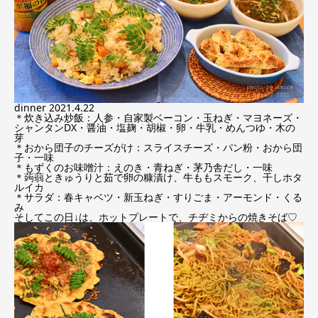
dinner 2021.4.22
＊炊き込み炒飯：人参・自家製ベーコン・玉ねぎ・マヨネーズ・
シャンタンDX・醤油・塩麹・胡椒・卵・牛乳・めんつゆ・木の
芽
＊おから団子のチーズがけ：スライスチーズ・パン粉・おから団
子・一味
＊もずくのお味噌汁：えのき・青ねぎ・茅乃舎だし・一味
＊蒟蒻ときゅうりと茹で卵の糠漬け、牛ももスモーク、干しホタ
ルイカ
＊サラダ：春キャベツ・新玉ねぎ・すりごま・アーモンド・くる
み
そしてこの日↓は、ホットプレートで、チヂミからの焼きそば♡