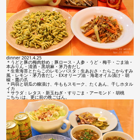
dinner 2021.4.25
＊うどと豚の梅肉炒め：豚ロース・人参・うど・梅干・ごま油・
本みりん・清酒・黒胡麻・茅乃舎だし
＊生青海苔とたらこのレモンパスタ：生あおさ・たらこからすみ
風・レモン・茅乃舎だし・EXオリーブ油・海老オイル漬け・胡
椒・鷹の爪
＊蒟蒻と胡瓜の糠漬け、牛ももスモーク、たくあん、干しホタル
イカ
＊サラダ：レタス・新玉ねぎ・すりごま・アーモンド・胡桃
こちら↓は、更に前の晩ごはん。