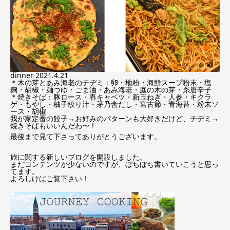
dinner 2021.4.21
＊木の芽とあみ海老のチヂミ：卵・地粉・海鮮スープ粉末・塩
麹・胡椒・麺つゆ・ごま油・あみ海老・庭の木の芽・糸唐辛子
＊焼きそば：豚ロース・春キャベツ・新玉ねぎ・人参・キクラ
ゲ・もやし・柚子絞り汁・茅乃舎だし・宮古節・青海苔・粉末ソ
ース・胡椒
我が家定番の餃子→お好みのパターンも大好きだけど、チヂミ→
焼きそばもいいんだわ〜！
最後まで見て下さってありがとうございます。
旅に関する新しいブログを開設しました。
まだコンテンツが少ないのですが、ぼちぼち書いていこうと思っ
てます。
よろしけばご覧下さい！