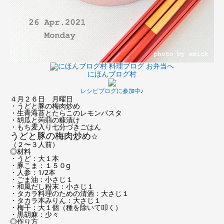
にほんブログ村
レシピブログに参加中♪
４月２６日 月曜日
・うどと豚の梅肉炒め
・生青海苔とたらこのレモンパスタ
・胡瓜と蒟蒻の糠漬け
・もち麦入り七分づきごはん
うどと豚の梅肉炒め
☆
（２〜３人前）
◎材料
・うど：大１本
・豚こま：１５０g
・人参：1/2本
・ごま油：小さじ１
・和風だし粉末：小さじ１
・タカラ料理のための清酒：大さじ１
・タカラ本みりん：大さじ１
・梅干：大１個（種を除いて叩く）
・黒胡麻：少々
◎作り方