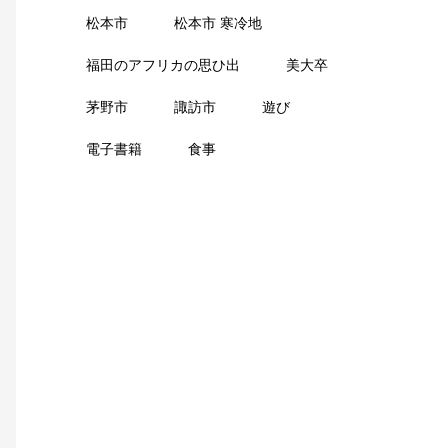
松本市
松本市 寒冷地
福田のアフリカの思ひ出
美大卒
茅野市
諏訪市
遊び
電子書籍
食事