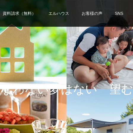
資料請求（無料）
エルハウス
お客様の声
SNS
わ
な
い
夢
は
な
い
望
む
人
生