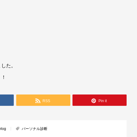
！
ました。
！！
RSS
Pin it
log
パーソナル診断