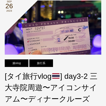
SEP
26
2023
娘vlog
旅行系
[タイ旅行vlog
] day3-2 三
大寺院周遊〜アイコンサイ
アム〜ディナークルーズ