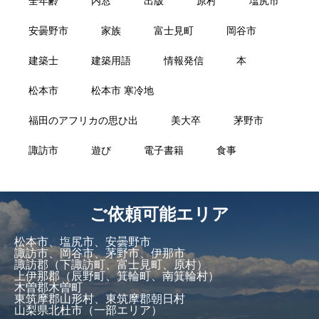
全年齢
内窓
出版
原村
塩尻市
安曇野市
家族
富士見町
岡谷市
建築士
建築用語
情報発信
本
松本市
松本市 寒冷地
福田のアフリカの思ひ出
美大卒
茅野市
諏訪市
遊び
電子書籍
食事
ご依頼可能エリア
松本市、塩尻市、安曇野市
諏訪市、岡谷市、茅野市、伊那市
諏訪郡（下諏訪町、富士見町、原村）
上伊那郡（辰野町、箕輪町、南箕輪村）
木曽郡木曽町
東筑摩郡山形村、東筑摩郡朝日村
山梨県北杜市（一部エリア）