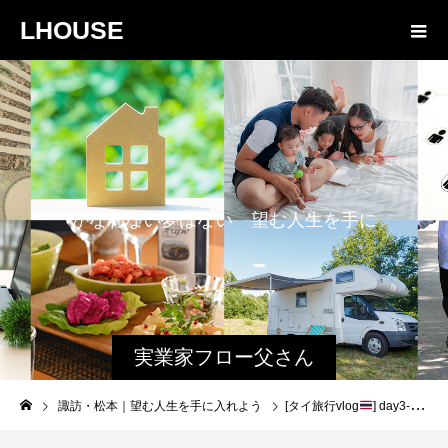
LHOUSE
か
な
わ
な
い
夢
は
な
い
望
む
人
生
を
手
に
入
れ
よ
う
実業家フロー父さん
と娘のファミログ
諏訪・松本｜望む人生を手に入れよう
[タイ旅行vlog
] day3-2 三大寺院周遊〜アイコンサイアム〜ディナークルーズ