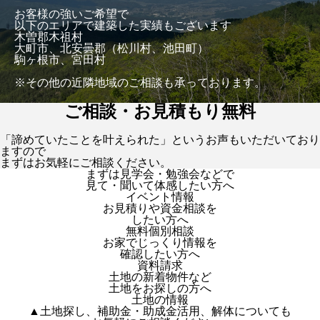
お客様の強いご希望で
以下のエリアで建築した実績もございます
木曽郡木祖村
大町市、北安曇郡（松川村、池田町）
駒ヶ根市、宮田村
※その他の近隣地域のご相談も承っております。
ご相談・お見積もり無料
「諦めていたことを叶えられた」というお声もいただいており
ますので
まずはお気軽にご相談ください。
まずは見学会・勉強会などで
見て・聞いて体感したい方へ
イベント情報
お見積りや資金相談を
したい方へ
無料個別相談
お家でじっくり情報を
確認したい方へ
資料請求
土地の新着物件など
土地をお探しの方へ
土地の情報
▲土地探し、補助金・助成金活用、解体についても