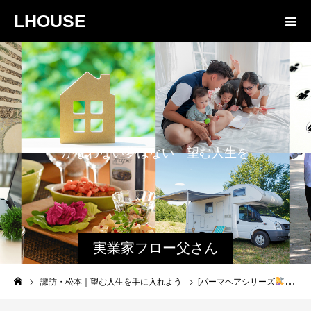
LHOUSE
か
な
わ
な
い
夢
は
な
い
望
む
人
生
を
手
に
入
れ
よ
う
実業家フロー父さん
と娘のファミログ
諏訪・松本｜望む人生を手に入れよう
[パーマヘアシリーズ
]6.