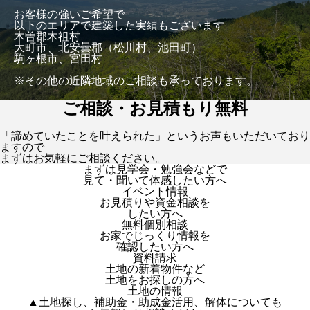
お客様の強いご希望で
以下のエリアで建築した実績もございます
木曽郡木祖村
大町市、北安曇郡（松川村、池田町）
駒ヶ根市、宮田村
※その他の近隣地域のご相談も承っております。
ご相談・お見積もり無料
「諦めていたことを叶えられた」というお声もいただいており
ますので
まずはお気軽にご相談ください。
まずは見学会・勉強会などで
見て・聞いて体感したい方へ
イベント情報
お見積りや資金相談を
したい方へ
無料個別相談
お家でじっくり情報を
確認したい方へ
資料請求
土地の新着物件など
土地をお探しの方へ
土地の情報
▲土地探し、補助金・助成金活用、解体についても