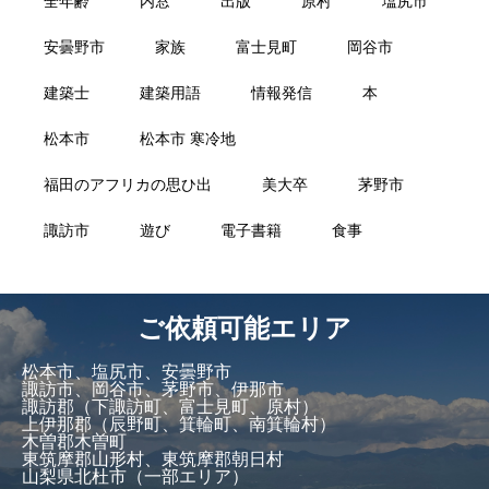
全年齢
内窓
出版
原村
塩尻市
安曇野市
家族
富士見町
岡谷市
建築士
建築用語
情報発信
本
松本市
松本市 寒冷地
福田のアフリカの思ひ出
美大卒
茅野市
諏訪市
遊び
電子書籍
食事
ご依頼可能エリア
松本市、塩尻市、安曇野市
諏訪市、岡谷市、茅野市、伊那市
諏訪郡（下諏訪町、富士見町、原村）
上伊那郡（辰野町、箕輪町、南箕輪村）
木曽郡木曽町
東筑摩郡山形村、東筑摩郡朝日村
山梨県北杜市（一部エリア）