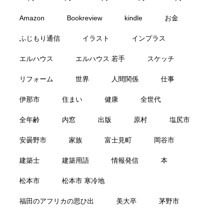
Amazon
Bookreview
kindle
お金
ふじもり通信
イラスト
インプラス
エルハウス
エルハウス 若手
スケッチ
リフォーム
世界
人間関係
仕事
伊那市
住まい
健康
全世代
全年齢
内窓
出版
原村
塩尻市
安曇野市
家族
富士見町
岡谷市
建築士
建築用語
情報発信
本
松本市
松本市 寒冷地
福田のアフリカの思ひ出
美大卒
茅野市