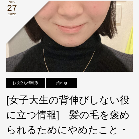
NOV
27
2022
お役立ち情報系
娘vlog
[女子大生の背伸びしない役
に立つ情報] 髪の毛を褒め
られるためにやめたこと・