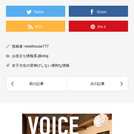
Tweet
Share
RSS
Pin it
投稿者:
newlhouse777
お役立ち情報系
,
娘vlog
女子大生の背伸びしない便利な情報