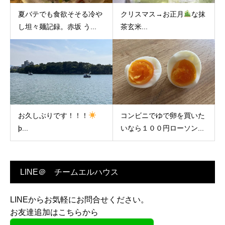
夏バテでも食欲そそる冷や
クリスマス→お正月
な抹
し坦々麺記録。赤坂 う...
茶玄米...
お久しぶりです！！！
コンビニでゆで卵を買いた
þ...
いなら１００円ローソン...
LINE＠ チームエルハウス
LINEからお気軽にお問合せください。
お友達追加はこちらから