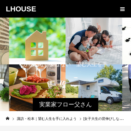
LHOUSE
か
な
わ
な
い
夢
は
な
い
望
む
人
生
を
手
に
入
れ
よ
う
実業家フロー父さん
と娘のファミログ
諏訪・松本｜望む人生を手に入れよう
[女子大生の背伸びしない役に立つ情報] 髪の毛を褒められるためにやめたこと・やったこと