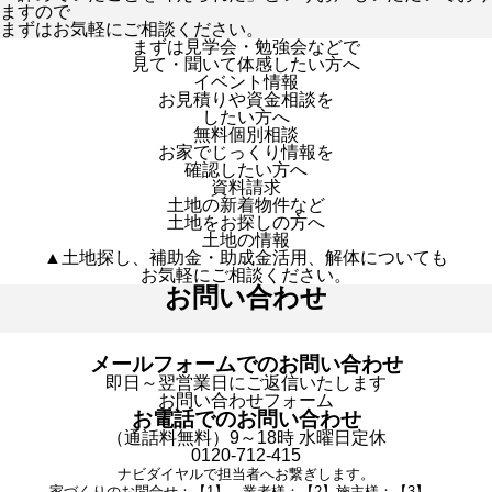
ますので
まずはお気軽にご相談ください。
まずは見学会・勉強会などで
見て・聞いて体感したい方へ
イベント情報
お見積りや資金相談を
したい方へ
無料個別相談
お家でじっくり情報を
確認したい方へ
資料請求
土地の新着物件など
土地をお探しの方へ
土地の情報
▲土地探し、補助金・助成金活用、解体についても
お気軽にご相談ください。
お問い合わせ
メールフォームでのお問い合わせ
即日～翌営業日にご返信いたします
お問い合わせフォーム
お電話でのお問い合わせ
（通話料無料）9～18時 水曜日定休
0120-712-415
ナビダイヤルで担当者へお繋ぎします。
家づくりのお問合せ：【1】 業者様：【2】施主様：【3】