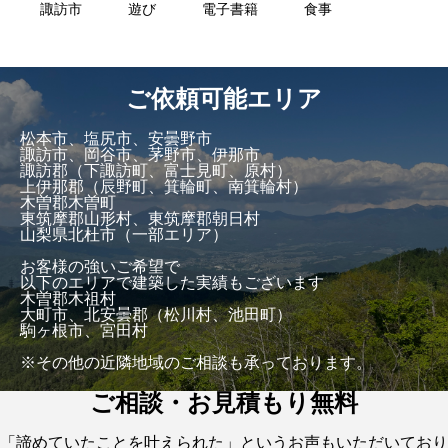
諏訪市
遊び
電子書籍
食事
ご依頼可能エリア
松本市、塩尻市、安曇野市
諏訪市、岡谷市、茅野市、伊那市
諏訪郡（下諏訪町、富士見町、原村）
上伊那郡（辰野町、箕輪町、南箕輪村）
木曽郡木曽町
東筑摩郡山形村、東筑摩郡朝日村
山梨県北杜市（一部エリア）
お客様の強いご希望で
以下のエリアで建築した実績もございます
木曽郡木祖村
大町市、北安曇郡（松川村、池田町）
駒ヶ根市、宮田村
※その他の近隣地域のご相談も承っております。
ご相談・お見積もり無料
「諦めていたことを叶えられた」というお声もいただいており