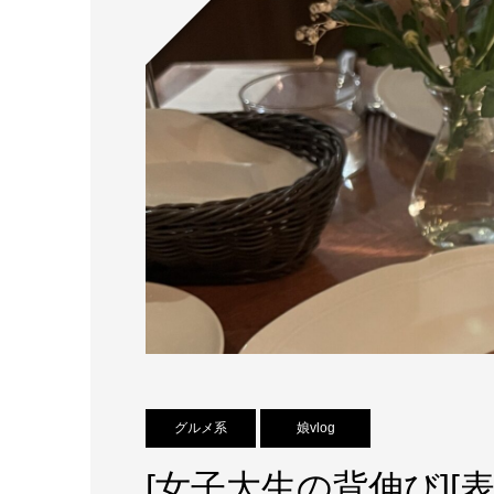
グルメ系
娘vlog
[女子大生の背伸び][