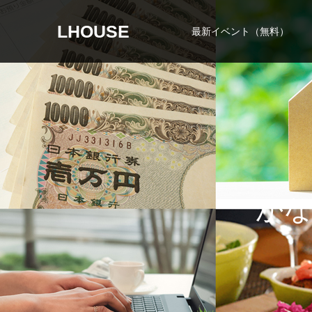
LHOUSE
最新イベント（無料）
か
な
わ
な