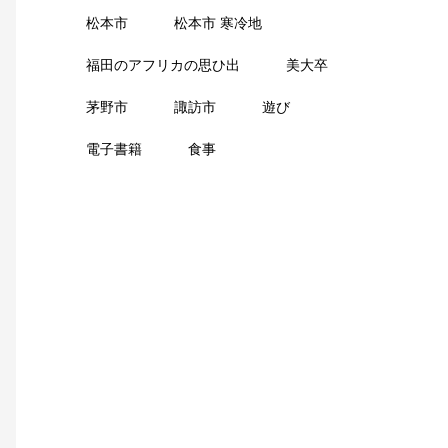
松本市
松本市 寒冷地
福田のアフリカの思ひ出
美大卒
茅野市
諏訪市
遊び
電子書籍
食事