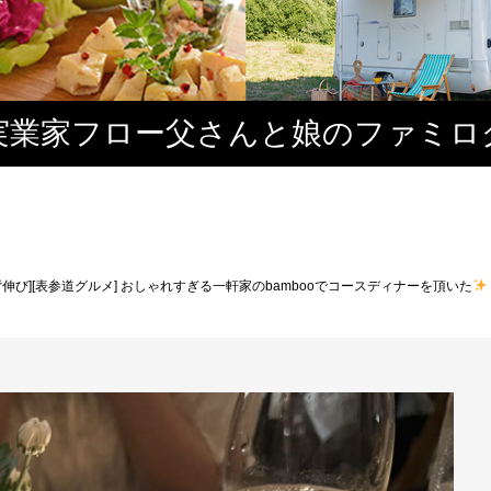
実業家フロー父さんと娘のファミロ
背伸び][表参道グルメ] おしゃれすぎる一軒家のbambooでコースディナーを頂いた