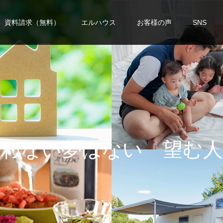
資料請求（無料）
エルハウス
お客様の声
SNS
い
夢
は
な
い
望
む
人
生
を
手